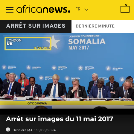
Passer
au
contenu
principal
ARRÊT SUR IMAGES
DERNIÈRE MINUTE
0
seconds
Arrêt sur images du 11 mai 2017
of
0
seconds
Dernière MAJ:
13/08/2024