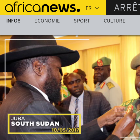
Passer
ARRÊ
au
contenu
INFOS
ECONOMIE
SPORT
CULTURE
principal