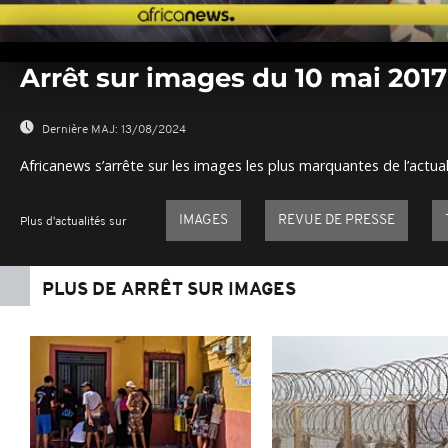
0
seconds
Arrêt sur images du 10 mai 2017
of
0
seconds
Volume
0%
Dernière MAJ:
13/08/2024
Africanews s’arrête sur les images les plus marquantes de l’actual
IMAGES
REVUE DE PRESSE
Plus d'actualités sur
PLUS DE ARRÊT SUR IMAGES