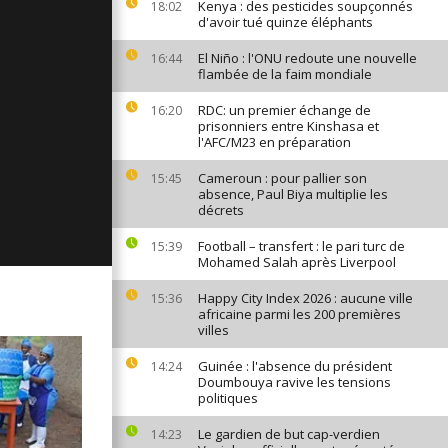
Kenya : des pesticides soupçonnés
18:02
ages du 3
d'avoir tué quinze éléphants
El Niño : l'ONU redoute une nouvelle
16:44
flambée de la faim mondiale
RDC: un premier échange de
16:20
ages du 2
prisonniers entre Kinshasa et
l'AFC/M23 en préparation
Cameroun : pour pallier son
15:45
absence, Paul Biya multiplie les
ges du 1er
décrets
Football – transfert : le pari turc de
15:39
Mohamed Salah après Liverpool
Happy City Index 2026 : aucune ville
15:36
africaine parmi les 200 premières
villes
Guinée : l'absence du président
14:24
Doumbouya ravive les tensions
politiques
Le gardien de but cap-verdien
14:23