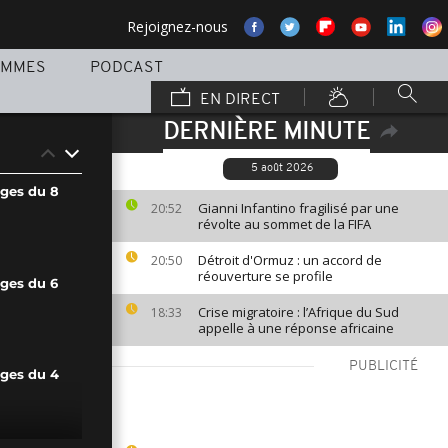
Rejoignez-nous
AMMES
PODCAST
EN DIRECT
DERNIÈRE MINUTE
5 août 2026
ages du 8
Gianni Infantino fragilisé par une
20:52
révolte au sommet de la FIFA
Détroit d'Ormuz : un accord de
20:50
réouverture se profile
ages du 6
Crise migratoire : l’Afrique du Sud
18:33
appelle à une réponse africaine
PUBLICITÉ
ages du 4