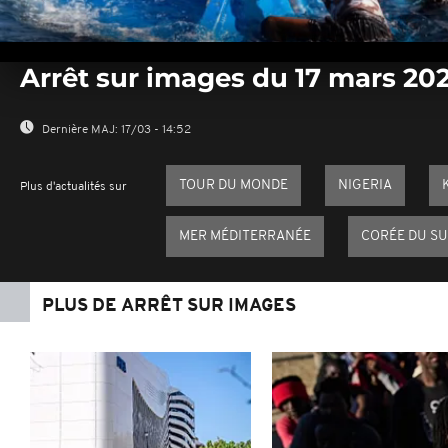
0
seconds
Arrêt sur images du 17 mars 20
of
0
seconds
Volume
0%
Dernière MAJ:
17/03 - 14:52
TOUR DU MONDE
NIGERIA
Plus d'actualités sur
MER MÉDITERRANÉE
CORÉE DU S
PLUS DE ARRÊT SUR IMAGES