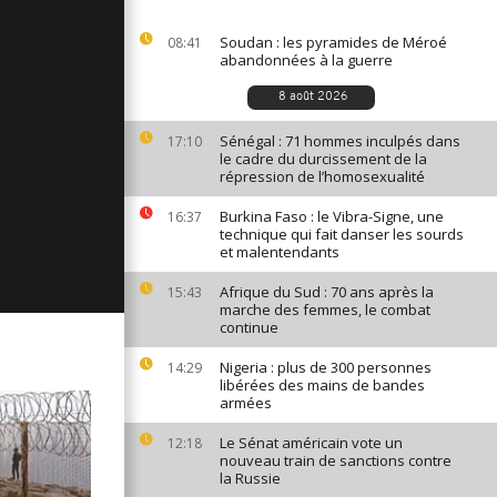
ges du 11
Soudan : les pyramides de Méroé
08:41
abandonnées à la guerre
8 août 2026
ages du 10
Sénégal : 71 hommes inculpés dans
17:10
le cadre du durcissement de la
répression de l’homosexualité
Burkina Faso : le Vibra-Signe, une
16:37
ages du 9
technique qui fait danser les sourds
et malentendants
Afrique du Sud : 70 ans après la
15:43
marche des femmes, le combat
continue
Nigeria : plus de 300 personnes
14:29
libérées des mains de bandes
armées
Le Sénat américain vote un
12:18
nouveau train de sanctions contre
la Russie