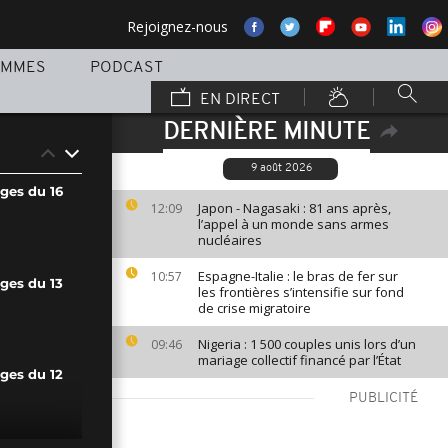
Rejoignez-nous
AMMES
PODCAST
EN DIRECT
DERNIÈRE MINUTE
9 août 2026
ges du 16
Japon - Nagasaki : 81 ans après,
12:09
l’appel à un monde sans armes
nucléaires
Espagne-Italie : le bras de fer sur
10:57
ges du 13
les frontières s’intensifie sur fond
de crise migratoire
Nigeria : 1 500 couples unis lors d’un
09:46
mariage collectif financé par l’État
ges du 12
PUBLICITÉ