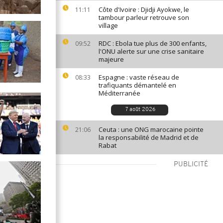
Côte d'Ivoire : Djidji Ayokwe, le
11:11
tambour parleur retrouve son
village
RDC : Ebola tue plus de 300 enfants,
09:52
l'ONU alerte sur une crise sanitaire
majeure
Espagne : vaste réseau de
08:33
trafiquants démantelé en
Méditerranée
7 août 2026
Ceuta : une ONG marocaine pointe
21:06
la responsabilité de Madrid et de
Rabat
PUBLICITÉ