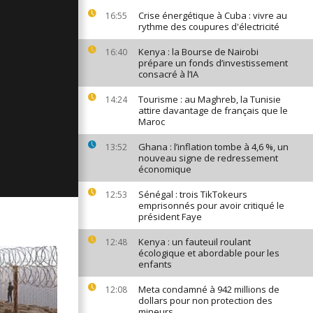
ages du 5
Crise énergétique à Cuba : vivre au
16:55
25
rythme des coupures d'électricité
Kenya : la Bourse de Nairobi
16:40
prépare un fonds d’investissement
consacré à l’IA
ages du 4
25
Tourisme : au Maghreb, la Tunisie
14:24
attire davantage de français que le
Maroc
ages du 3
Ghana : l’inflation tombe à 4,6 %, un
13:52
25
nouveau signe de redressement
économique
Sénégal : trois TikTokeurs
12:53
emprisonnés pour avoir critiqué le
président Faye
Kenya : un fauteuil roulant
12:48
écologique et abordable pour les
enfants
Meta condamné à 942 millions de
12:08
dollars pour non protection des
mineurs