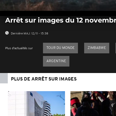
0
seconds
Arrêt sur images du 12 novemb
of
0
seconds
Volume
0%
Dernière MAJ:
12/11 - 15:38
TOUR DU MONDE
ZIMBABWE
Plus d'actualités sur
ARGENTINE
PLUS DE ARRÊT SUR IMAGES