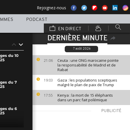
Rejoignez-nous
AMMES
PODCAST
EN DIRECT
DERNIÈRE MINUTE
7 août 2026
ages du 10
25
Ceuta : une ONG marocaine pointe
21:06
la responsabilité de Madrid et de
Rabat
Gaza : les populations sceptiques
19:03
ages du 7
malgré le plan de paix de Trump
25
Kenya : la mort de 15 éléphants
17:55
dans un parc fait polémique
ages du 6
PUBLICITÉ
25