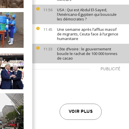
USA : Qui est Abdul El-Sayed,
11:56
l’Américano-Égyptien qui bouscule
les démocrates ?
Une semaine après l’afflux massif
11:45
de migrants, Ceuta face à l’urgence
humanitaire
Côte d’Ivoire : le gouvernement
11:33
boucle le rachat de 100 000 tonnes
de cacao
PUBLICITÉ
VOIR PLUS