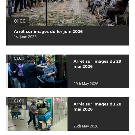
01:00
Arrêt sur images du 1er juin 2026
1st June 2026
01:00
Arrêt sur images du 29
mai 2026
29th May 2026
01:00
Arrêt sur images du 28
mai 2026
28th May 2026