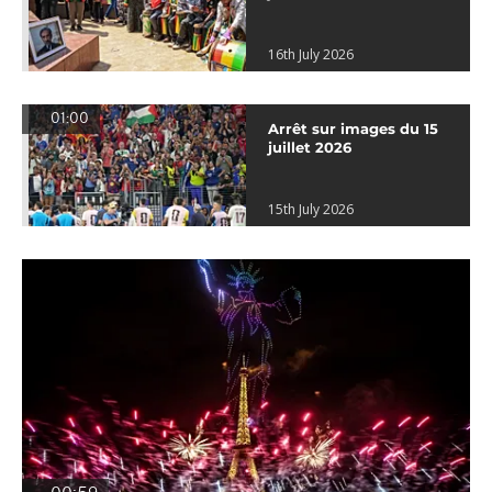
16th July 2026
01:00
Arrêt sur images du 15
juillet 2026
15th July 2026