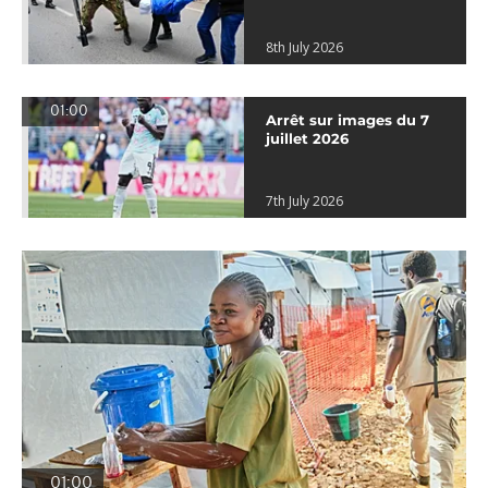
8th July 2026
01:00
Arrêt sur images du 7
juillet 2026
7th July 2026
01:00