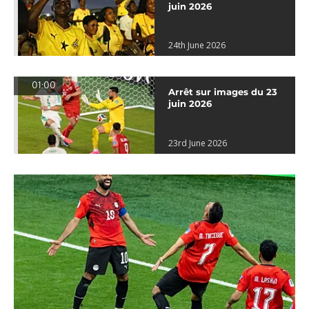
juin 2026
24th June 2026
01:00
Arrêt sur images du 23
juin 2026
23rd June 2026