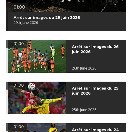
01:00
Arrêt sur images du 29 juin 2026
29th June 2026
01:00
Arrêt sur images du 26
juin 2026
26th June 2026
01:00
Arrêt sur images du 25
juin 2026
25th June 2026
01:00
Arrêt sur images du 24