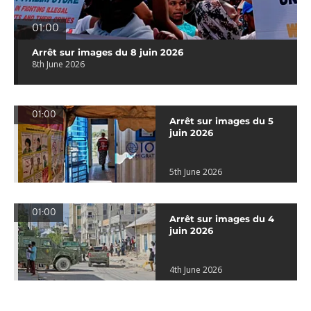
01:00
Arrêt sur images du 8 juin 2026
8th June 2026
01:00
Arrêt sur images du 5
juin 2026
5th June 2026
01:00
Arrêt sur images du 4
juin 2026
4th June 2026