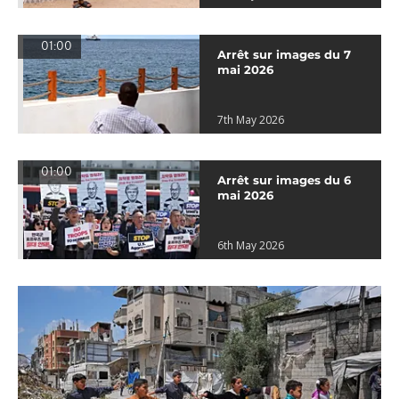
01:00
Arrêt sur images du 7
mai 2026
7th May 2026
01:00
Arrêt sur images du 6
mai 2026
6th May 2026