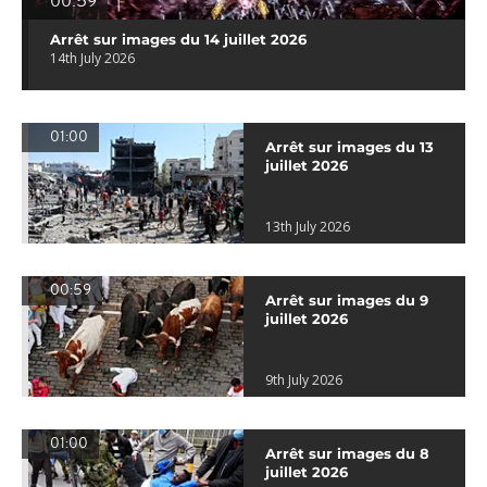
00:59
Arrêt sur images du 14 juillet 2026
14th July 2026
01:00
Arrêt sur images du 13
juillet 2026
13th July 2026
00:59
Arrêt sur images du 9
juillet 2026
9th July 2026
01:00
Arrêt sur images du 8
juillet 2026