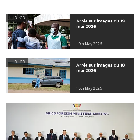
01:00
Arrêt sur images du 19
mai 2026
19th May 2026
01:00
Arrêt sur images du 18
mai 2026
18th May 2026