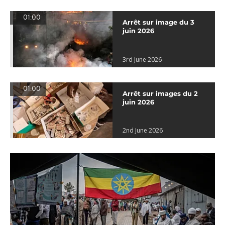
01:00
Arrêt sur image du 3
juin 2026
3rd June 2026
01:00
Arrêt sur images du 2
juin 2026
2nd June 2026