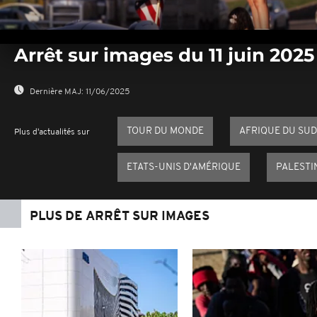
0
seconds
Arrêt sur images du 11 juin 2025
of
0
seconds
Volume
0%
Dernière MAJ:
11/06/2025
TOUR DU MONDE
AFRIQUE DU SUD
Plus d'actualités sur
ETATS-UNIS D'AMÉRIQUE
PALESTI
PLUS DE ARRÊT SUR IMAGES