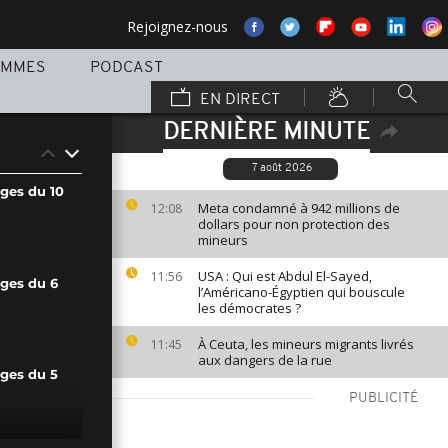
Rejoignez-nous
AMMES
PODCAST
EN DIRECT
DERNIÈRE MINUTE
7 août 2026
ages du 10
Meta condamné à 942 millions de
12:08
dollars pour non protection des
mineurs
USA : Qui est Abdul El-Sayed,
11:56
ages du 6
l’Américano-Égyptien qui bouscule
les démocrates ?
À Ceuta, les mineurs migrants livrés
11:45
aux dangers de la rue
ages du 5
PUBLICITÉ