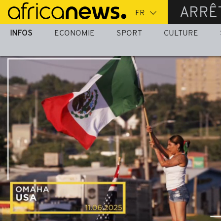
Passer
ARRÊ
au
contenu
INFOS
ECONOMIE
SPORT
CULTURE
principal