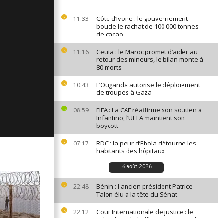
ages du 4
Côte d’Ivoire : le gouvernement
11:33
boucle le rachat de 100 000 tonnes
de cacao
Ceuta : le Maroc promet d’aider au
11:16
ages du 3
retour des mineurs, le bilan monte à
80 morts
L’Ouganda autorise le déploiement
10:43
de troupes à Gaza
ages du 2
FIFA : La CAF réaffirme son soutien à
08:59
Infantino, l’UEFA maintient son
boycott
RDC : la peur d’Ebola détourne les
07:17
habitants des hôpitaux
6 août 2026
Bénin : l'ancien président Patrice
22:48
Talon élu à la tête du Sénat
Cour Internationale de justice : le
22:12