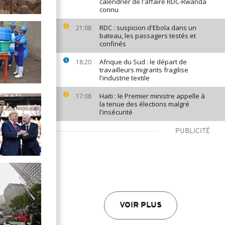
calendrier de l'affaire RDC-Rwanda
connu
RDC : suspicion d'Ebola dans un
21:08
bateau, les passagers testés et
confinés
Afrique du Sud : le départ de
18:20
travailleurs migrants fragilise
l'industrie textile
Haïti : le Premier ministre appelle à
17:08
la tenue des élections malgré
l'insécurité
PUBLICITÉ
VOIR PLUS