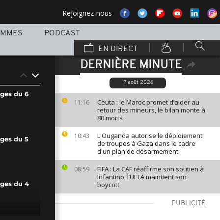
Rejoignez-nous
AMMES
PODCAST
EN DIRECT
DERNIÈRE MINUTE
7 août 2026
ages du 6
Ceuta : le Maroc promet d’aider au
11:16
retour des mineurs, le bilan monte à
80 morts
L'Ouganda autorise le déploiement
10:43
ages du 5
de troupes à Gaza dans le cadre
d'un plan de désarmement
FIFA : La CAF réaffirme son soutien à
08:59
Infantino, l’UEFA maintient son
boycott
ages du 4
PUBLICITÉ