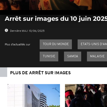
0
seconds
Arrêt sur images du 10 juin 202
of
0
seconds
Volume
0%
Dernière MAJ:
10/06/2025
TOUR DU MONDE
ETATS-UNIS D'A
Plus d'actualités sur
TUNISIE
SAMOA
MALAISIE
PLUS DE ARRÊT SUR IMAGES