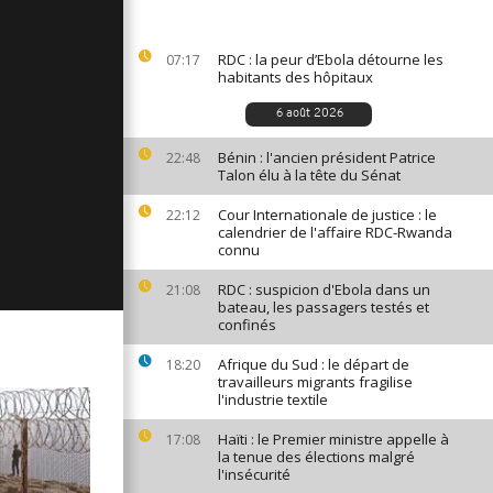
ages du 3
RDC : la peur d’Ebola détourne les
07:17
habitants des hôpitaux
6 août 2026
ages du 2
Bénin : l'ancien président Patrice
22:48
Talon élu à la tête du Sénat
Cour Internationale de justice : le
22:12
ages du 30
calendrier de l'affaire RDC-Rwanda
connu
RDC : suspicion d'Ebola dans un
21:08
bateau, les passagers testés et
confinés
Afrique du Sud : le départ de
18:20
travailleurs migrants fragilise
l'industrie textile
Haïti : le Premier ministre appelle à
17:08
la tenue des élections malgré
l'insécurité