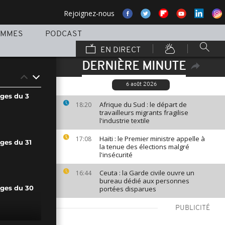
Rejoignez-nous
AMMES
PODCAST
EN DIRECT
DERNIÈRE MINUTE
6 août 2026
ages du 3
Afrique du Sud : le départ de
18:20
travailleurs migrants fragilise
l'industrie textile
Haïti : le Premier ministre appelle à
17:08
ges du 31
la tenue des élections malgré
l'insécurité
Ceuta : la Garde civile ouvre un
16:44
bureau dédié aux personnes
portées disparues
ages du 30
PUBLICITÉ