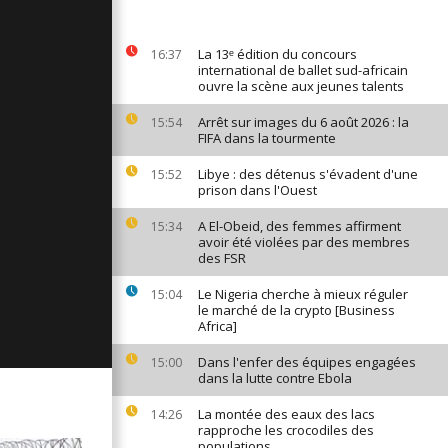
ages du 29
La 13ᵉ édition du concours
16:37
international de ballet sud-africain
ouvre la scène aux jeunes talents
ages du 28
Arrêt sur images du 6 août 2026 : la
15:54
FIFA dans la tourmente
Libye : des détenus s'évadent d'une
15:52
prison dans l'Ouest
ages du 27
A El-Obeid, des femmes affirment
15:34
avoir été violées par des membres
des FSR
Le Nigeria cherche à mieux réguler
15:04
le marché de la crypto [Business
Africa]
Dans l'enfer des équipes engagées
15:00
dans la lutte contre Ebola
La montée des eaux des lacs
14:26
rapproche les crocodiles des
populations