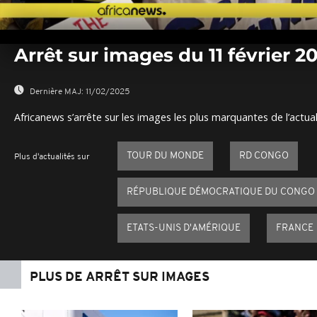
0
seconds
Arrêt sur images du 11 février 2
of
0
seconds
Volume
0%
Dernière MAJ:
11/02/2025
Africanews s’arrête sur les images les plus marquantes de l’actual
TOUR DU MONDE
RD CONGO
Plus d'actualités sur
RÉPUBLIQUE DÉMOCRATIQUE DU CONGO
ETATS-UNIS D'AMÉRIQUE
FRANCE
PLUS DE ARRÊT SUR IMAGES