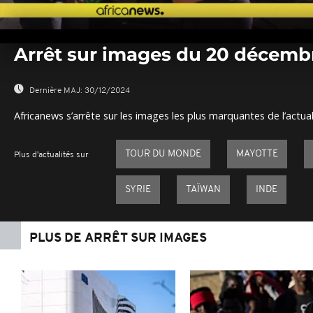
0
seconds
Arrêt sur images du 20 décemb
of
0
seconds
Volume
0%
Dernière MAJ:
30/12/2024
Africanews s’arrête sur les images les plus marquantes de l’actual
TOUR DU MONDE
MAYOTTE
Plus d'actualités sur
SYRIE
TAÏWAN
INDE
PLUS DE ARRÊT SUR IMAGES