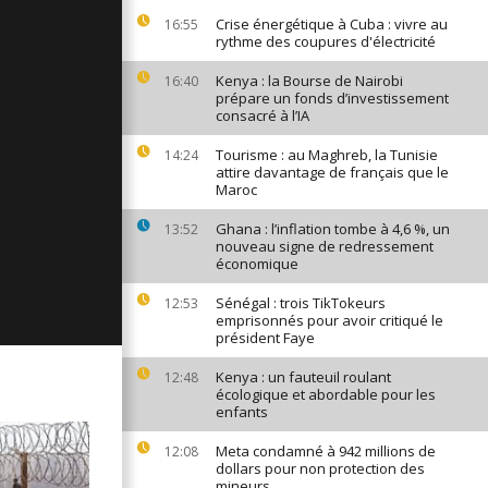
ges du 11
Crise énergétique à Cuba : vivre au
16:55
24
rythme des coupures d'électricité
Kenya : la Bourse de Nairobi
16:40
prépare un fonds d’investissement
consacré à l’IA
ages du 10
24
Tourisme : au Maghreb, la Tunisie
14:24
attire davantage de français que le
Maroc
ages du 6
Ghana : l’inflation tombe à 4,6 %, un
13:52
24
nouveau signe de redressement
économique
Sénégal : trois TikTokeurs
12:53
emprisonnés pour avoir critiqué le
président Faye
Kenya : un fauteuil roulant
12:48
écologique et abordable pour les
enfants
Meta condamné à 942 millions de
12:08
dollars pour non protection des
mineurs