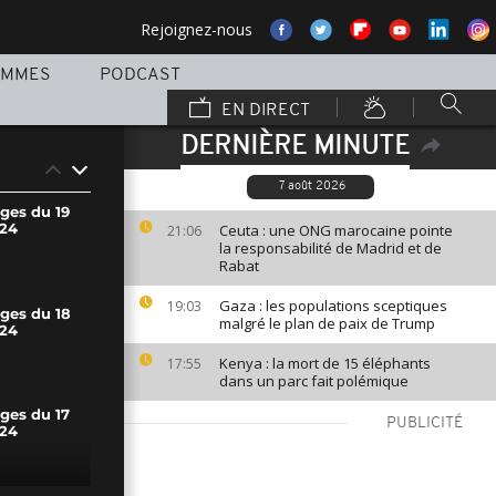
Rejoignez-nous
AMMES
PODCAST
EN DIRECT
DERNIÈRE MINUTE
7 août 2026
ges du 19
24
Ceuta : une ONG marocaine pointe
21:06
la responsabilité de Madrid et de
Rabat
Gaza : les populations sceptiques
19:03
ages du 18
malgré le plan de paix de Trump
24
Kenya : la mort de 15 éléphants
17:55
dans un parc fait polémique
ges du 17
PUBLICITÉ
24