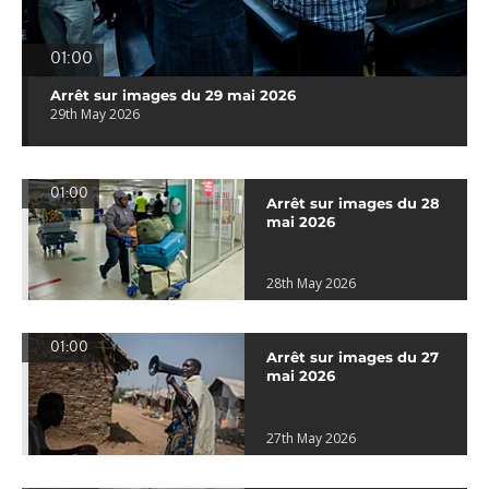
01:00
Arrêt sur images du 29 mai 2026
29th May 2026
01:00
Arrêt sur images du 28
mai 2026
28th May 2026
01:00
Arrêt sur images du 27
mai 2026
27th May 2026