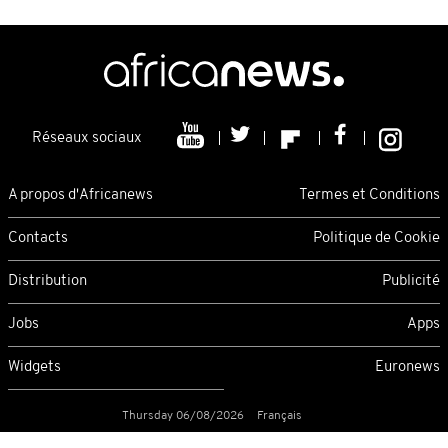
Réseaux sociaux
A propos d'Africanews
Termes et Conditions
Contacts
Politique de Cookie
Distribution
Publicité
Jobs
Apps
Widgets
Euronews
Thursday 06/08/2026