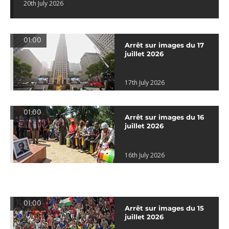
20th July 2026
01:00
Arrêt sur images du 17
juillet 2026
17th July 2026
01:00
Arrêt sur images du 16
juillet 2026
16th July 2026
01:00
Arrêt sur images du 15
juillet 2026