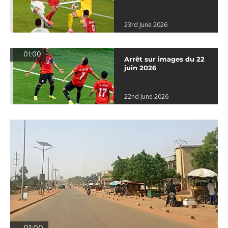
23rd June 2026
01:00
Arrêt sur images du 22
juin 2026
22nd June 2026