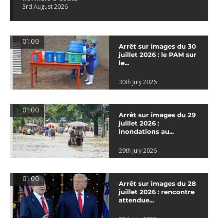
3rd August 2026
01:00
Arrêt sur images du 30
juillet 2026 : le PAM sur
le...
30th July 2026
01:00
Arrêt sur images du 29
juillet 2026 :
inondations au...
29th July 2026
01:00
Arrêt sur images du 28
juillet 2026 : rencontre
attendue...