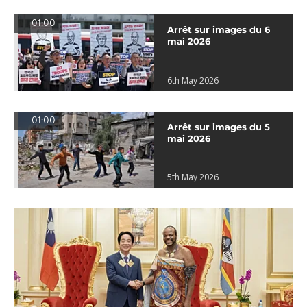
01:00
Arrêt sur images du 6
mai 2026
6th May 2026
01:00
Arrêt sur images du 5
mai 2026
5th May 2026