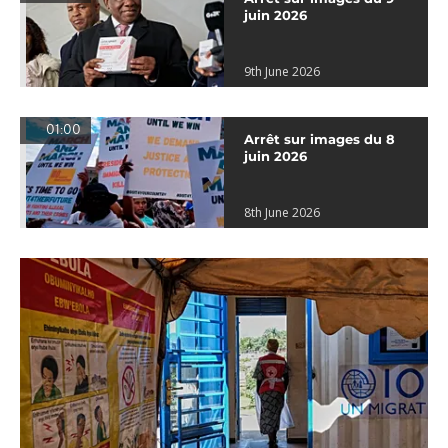
juin 2026
9th June 2026
01:00
Arrêt sur images du 8
juin 2026
8th June 2026