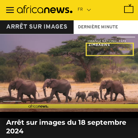
Passer
au
contenu
principal
ARRÊT SUR IMAGES
DERNIÈRE MINUTE
0
seconds
Arrêt sur images du 18 septembre
of
0
2024
seconds