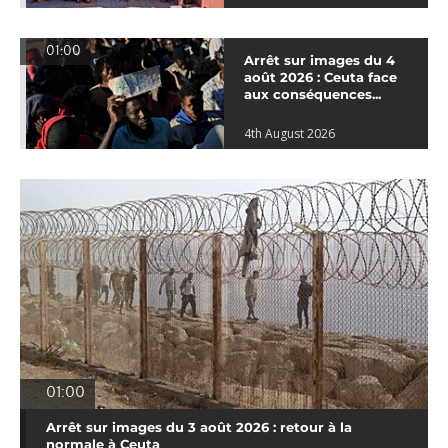
01:00
Arrêt sur images du 4
août 2026 : Ceuta face
aux conséquences...
4th August 2026
01:00
Arrêt sur images du 3 août 2026 : retour à la
normale à Ceuta