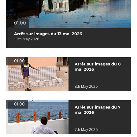
01:00
Arrêt sur images du 13 mai 2026
13th May 2026
01:00
Arrêt sur images du 8
mai 2026
8th May 2026
01:00
Arrêt sur images du 7
mai 2026
7th May 2026