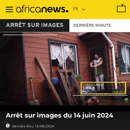
Passer
au
contenu
principal
ARRÊT SUR IMAGES
DERNIÈRE MINUTE
0
seconds
Arrêt sur images du 14 juin 2024
of
0
seconds
Dernière MAJ:
13/08/2024