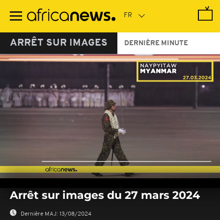
Passer
au
contenu
principal
ARRÊT SUR IMAGES
DERNIÈRE MINUTE
0
seconds
Arrêt sur images du 27 mars 2024
of
0
seconds
Dernière MAJ:
13/08/2024