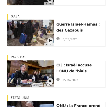
dénoncent le blocus à
01:49
Gaza
GAZA
Guerre Israël-Hamas :
des Gazaouis
contraints de boire de
13/05/2025
l'eau salée
01:18
PAYS-BAS
CIJ : Israël accuse
l'ONU de "biais
antisémite"
02/05/2025
01:54
ETATS-UNIS
ONU : la France prend