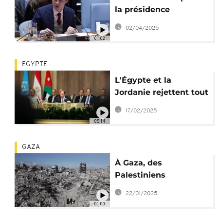
la présidence
tournante du Conseil
02/04/2025
de Sécurité
01:02
EGYPTE
L'Égypte et la
Jordanie rejettent tout
déplacement des
17/02/2025
Palestiniens de Gaza
05:14
GAZA
À Gaza, des
Palestiniens
retrouvent leurs
22/01/2025
maisons détruites
01:00
après 15 mois de