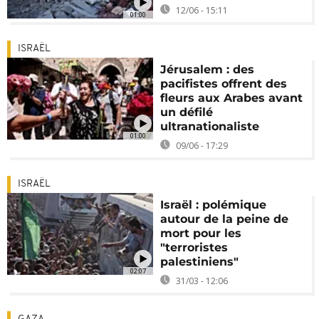
12/06 - 15:11
01:00
ISRAËL
Jérusalem : des
pacifistes offrent des
fleurs aux Arabes avant
un défilé
ultranationaliste
01:00
09/06 - 17:29
ISRAËL
Israël : polémique
autour de la peine de
mort pour les
"terroristes
palestiniens"
02:07
31/03 - 12:06