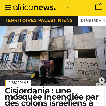
Passer
au
contenu
principal
TERRITOIRES PALESTINIENS
DERNIÈRE MIN
CISJORDANIE
01:00
Cisjordanie : une
mosquée incendiée par
des colons israéliens à