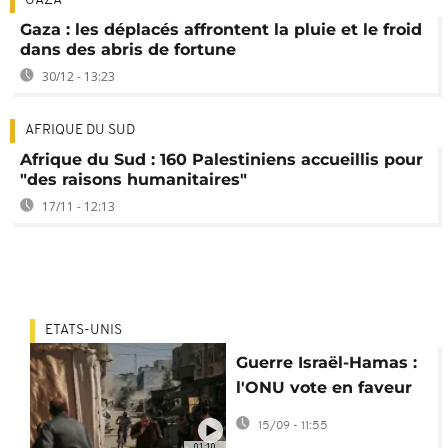
GAZA
Gaza : les déplacés affrontent la pluie et le froid
dans des abris de fortune
30/12 - 13:23
AFRIQUE DU SUD
Afrique du Sud : 160 Palestiniens accueillis pour
"des raisons humanitaires"
17/11 - 12:13
ETATS-UNIS
Guerre Israël-Hamas :
l'ONU vote en faveur
d'une solution à deux
15/09 - 11:55
États
01:10