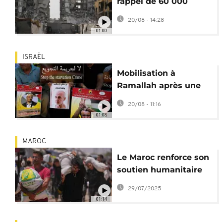
rappel de 60 000
réservistes pour la
20/08 - 14:28
prise de Gaza-City
01:00
ISRAËL
Mobilisation à
Ramallah après une
vidéo de Marwan
20/08 - 11:16
Barghouti en prison
01:08
MAROC
Le Maroc renforce son
soutien humanitaire
et agricole aux
29/07/2025
Palestiniens
01:14