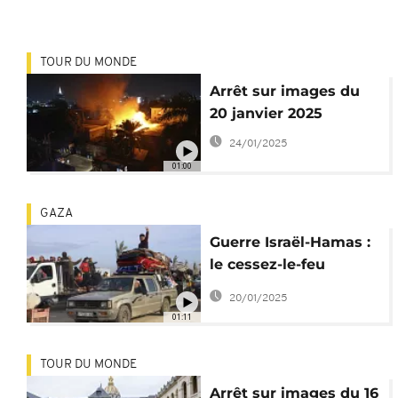
conflit
TOUR DU MONDE
Arrêt sur images du
20 janvier 2025
24/01/2025
01:00
GAZA
Guerre Israël-Hamas :
le cessez-le-feu
officiellement en
20/01/2025
vigueur à Gaza
01:11
TOUR DU MONDE
Arrêt sur images du 16