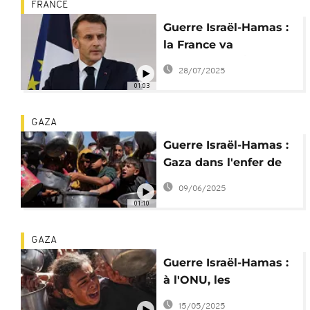
FRANCE
Guerre Israël-Hamas :
la France va
reconnaître l’État de
28/07/2025
Palestine en
01:03
septembre
GAZA
Guerre Israël-Hamas :
Gaza dans l'enfer de
l'insécurité
09/06/2025
alimentaire
01:10
GAZA
Guerre Israël-Hamas :
à l'ONU, les
Palestiniens
15/05/2025