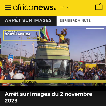
Passer
au
contenu
principal
ARRÊT SUR IMAGES
DERNIÈRE MINUTE
0
seconds
Arrêt sur images du 2 novembre
of
0
2023
seconds