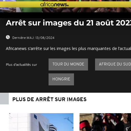
0
seconds
Arrêt sur images du 21 août 202
of
0
seconds
Volume
0%
Dernière MAJ:
13/08/2024
Africanews s’arrête sur les images les plus marquantes de l’actual
TOUR DU MONDE
AFRIQUE DU SUD
Plus d'actualités sur
HONGRIE
PLUS DE ARRÊT SUR IMAGES