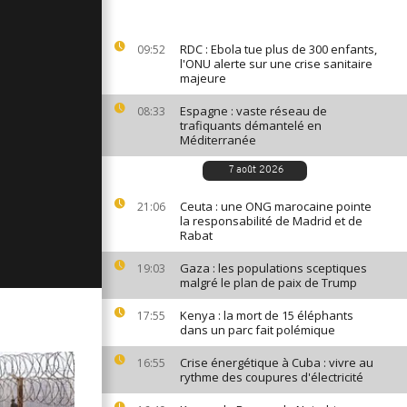
ges du 15
RDC : Ebola tue plus de 300 enfants,
09:52
l'ONU alerte sur une crise sanitaire
majeure
ages du 14
Espagne : vaste réseau de
08:33
trafiquants démantelé en
Méditerranée
7 août 2026
ges du 11
Ceuta : une ONG marocaine pointe
21:06
la responsabilité de Madrid et de
Rabat
Gaza : les populations sceptiques
19:03
malgré le plan de paix de Trump
Kenya : la mort de 15 éléphants
17:55
dans un parc fait polémique
Crise énergétique à Cuba : vivre au
16:55
rythme des coupures d'électricité