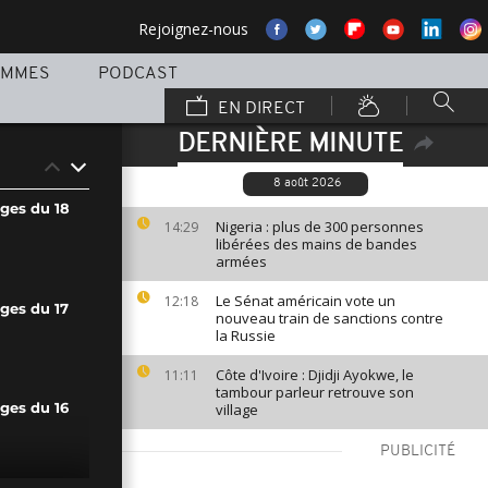
Rejoignez-nous
AMMES
PODCAST
EN DIRECT
DERNIÈRE MINUTE
8 août 2026
ages du 18
Nigeria : plus de 300 personnes
14:29
libérées des mains de bandes
armées
Le Sénat américain vote un
12:18
ges du 17
nouveau train de sanctions contre
la Russie
Côte d'Ivoire : Djidji Ayokwe, le
11:11
tambour parleur retrouve son
village
ges du 16
PUBLICITÉ