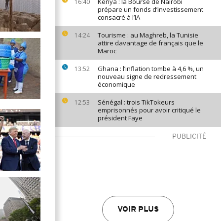
Kenya : la Bourse de Nairobi
16:40
prépare un fonds d’investissement
consacré à l’IA
Tourisme : au Maghreb, la Tunisie
14:24
attire davantage de français que le
Maroc
Ghana : l’inflation tombe à 4,6 %, un
13:52
nouveau signe de redressement
économique
Sénégal : trois TikTokeurs
12:53
emprisonnés pour avoir critiqué le
président Faye
PUBLICITÉ
VOIR PLUS