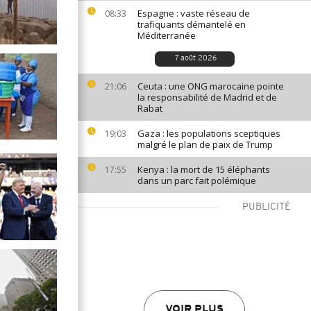
Espagne : vaste réseau de
08:33
trafiquants démantelé en
Méditerranée
7 août 2026
Ceuta : une ONG marocaine pointe
21:06
la responsabilité de Madrid et de
Rabat
Gaza : les populations sceptiques
19:03
malgré le plan de paix de Trump
Kenya : la mort de 15 éléphants
17:55
dans un parc fait polémique
PUBLICITÉ
VOIR PLUS