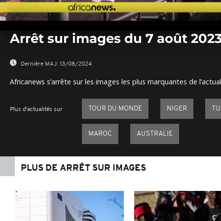
0
seconds
Arrêt sur images du 7 août 202
of
0
seconds
Volume
0%
Dernière MAJ:
13/08/2024
Africanews s’arrête sur les images les plus marquantes de l’actual
TOUR DU MONDE
NIGER
TU
Plus d'actualités sur
MAROC
AUSTRALIE
PLUS DE ARRÊT SUR IMAGES