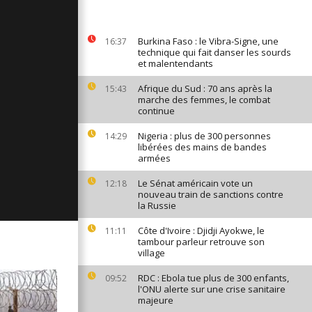
ges du 31
Burkina Faso : le Vibra-Signe, une
16:37
technique qui fait danser les sourds
et malentendants
ages du 30
Afrique du Sud : 70 ans après la
15:43
marche des femmes, le combat
continue
Nigeria : plus de 300 personnes
14:29
ages du 27
libérées des mains de bandes
armées
Le Sénat américain vote un
12:18
nouveau train de sanctions contre
la Russie
Côte d'Ivoire : Djidji Ayokwe, le
11:11
tambour parleur retrouve son
village
RDC : Ebola tue plus de 300 enfants,
09:52
l'ONU alerte sur une crise sanitaire
majeure