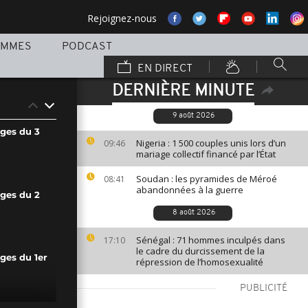
Rejoignez-nous
AMMES
PODCAST
EN DIRECT
DERNIÈRE MINUTE
9 août 2026
ages du 3
Nigeria : 1 500 couples unis lors d’un
09:46
mariage collectif financé par l’État
Soudan : les pyramides de Méroé
08:41
abandonnées à la guerre
ages du 2
8 août 2026
Sénégal : 71 hommes inculpés dans
17:10
le cadre du durcissement de la
ges du 1er
répression de l’homosexualité
PUBLICITÉ