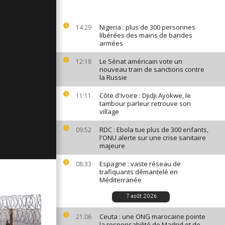
ages du 24
Nigeria : plus de 300 personnes
14:29
libérées des mains de bandes
armées
ges du 21
Le Sénat américain vote un
12:18
nouveau train de sanctions contre
la Russie
Côte d'Ivoire : Djidji Ayokwe, le
11:11
ages du 20
tambour parleur retrouve son
village
RDC : Ebola tue plus de 300 enfants,
09:52
l'ONU alerte sur une crise sanitaire
majeure
Espagne : vaste réseau de
08:33
trafiquants démantelé en
Méditerranée
7 août 2026
Ceuta : une ONG marocaine pointe
21:06
la responsabilité de Madrid et de