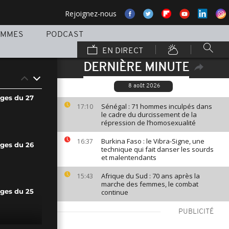
Rejoignez-nous
AMMES
PODCAST
EN DIRECT
DERNIÈRE MINUTE
8 août 2026
ages du 27
Sénégal : 71 hommes inculpés dans
17:10
le cadre du durcissement de la
répression de l’homosexualité
Burkina Faso : le Vibra-Signe, une
16:37
ages du 26
technique qui fait danser les sourds
et malentendants
Afrique du Sud : 70 ans après la
15:43
marche des femmes, le combat
continue
ages du 25
PUBLICITÉ