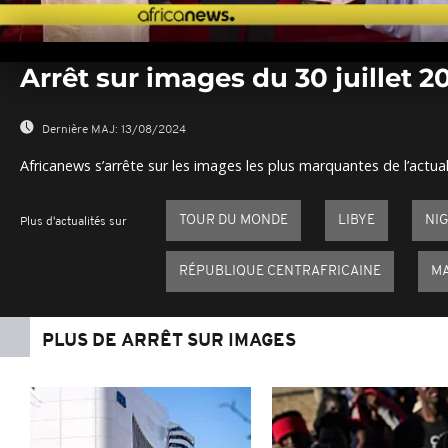
0
seconds
Arrêt sur images du 30 juillet 2
of
0
seconds
Volume
0%
Dernière MAJ:
13/08/2024
Africanews s’arrête sur les images les plus marquantes de l’actual
TOUR DU MONDE
LIBYE
NI
Plus d'actualités sur
RÉPUBLIQUE CENTRAFRICAINE
M
PLUS DE ARRÊT SUR IMAGES