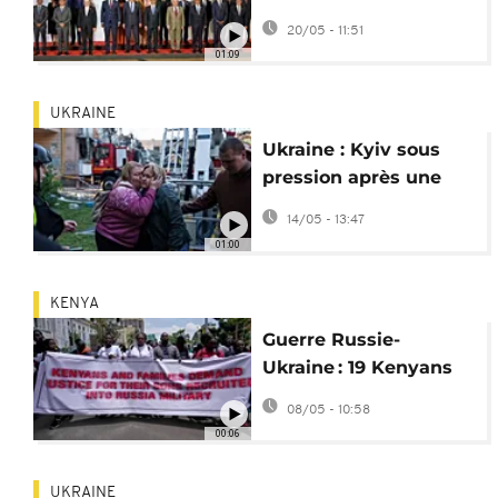
crise économique
20/05 - 11:51
mondiale
01:09
UKRAINE
Ukraine : Kyiv sous
pression après une
attaque aérienne
14/05 - 13:47
russe de grande
01:00
ampleur
KENYA
Guerre Russie-
Ukraine : 19 Kenyans
tués sur le front et 32
08/05 - 10:58
portés disparus
00:06
UKRAINE