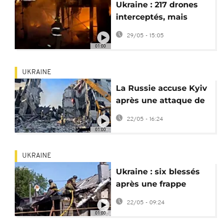
Ukraine : 217 drones
interceptés, mais
Odessa et Zaporijjia
29/05 - 15:05
subissent des dégâts
01:00
UKRAINE
La Russie accuse Kyiv
après une attaque de
drones à Louhansk
22/05 - 16:24
01:00
UKRAINE
Ukraine : six blessés
après une frappe
russe à Soumy
22/05 - 09:24
01:00