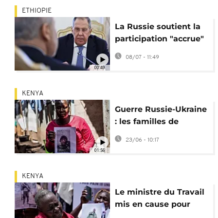
ETHIOPIE
La Russie soutient la
participation "accrue"
de l'Afrique au Conseil
08/07 - 11:49
de sécurité
00:49
KENYA
Guerre Russie-Ukraine
: les familles de
Kenyans enrôlés de
23/06 - 10:17
force demandent des
01:56
comptes
KENYA
Le ministre du Travail
mis en cause pour
l'enrôlement de