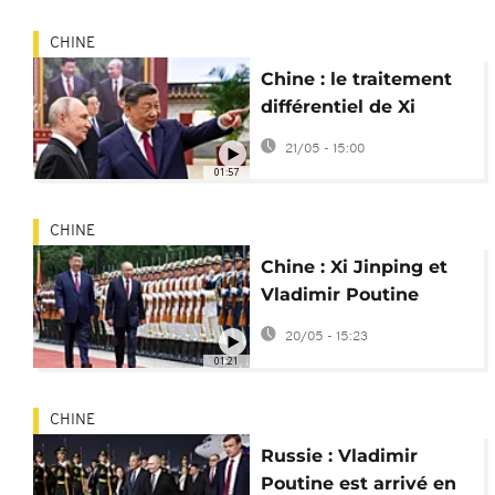
CHINE
Chine : le traitement
différentiel de Xi
Jinping entre Trump
21/05 - 15:00
et Poutine
01:57
CHINE
Chine : Xi Jinping et
Vladimir Poutine
saluent leur "relation
20/05 - 15:23
inébranlable"
01:21
CHINE
Russie : Vladimir
Poutine est arrivé en