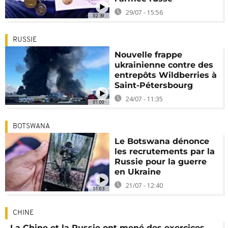
29/07 - 15:56
02:39
RUSSIE
Nouvelle frappe
ukrainienne contre des
entrepôts Wildberries à
Saint-Pétersbourg
24/07 - 11:35
01:00
BOTSWANA
Le Botswana dénonce
les recrutements par la
Russie pour la guerre
en Ukraine
21/07 - 12:40
01:03
CHINE
La Chine et la Russie ont mené des exercices