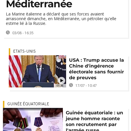
Méditerranée
La Marine italienne a déclaré que ses forces avaient
arraisonné dimanche, en Méditerranée, un pétrolier qu'elle
estime lié à la Russie.
03/08 - 16:35
ETATS-UNIS
USA : Trump accuse la
Chine d'ingérence
électorale sans fournir
de preuves
17/07 - 10:47
01:38
GUINÉE ÉQUATORIALE
Guinée équatoriale : un
jeune homme raconte
son recrutement par
l'armée russe