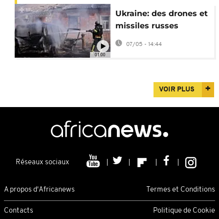
Ukraine: des drones et
missiles russes
frappent Kharkiv
07/05 - 14:44
01:00
VOIR PLUS
Réseaux sociaux
A propos d'Africanews
Termes et Conditions
Contacts
Politique de Cookie