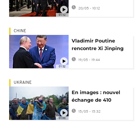
Chine pour rencontrer
20/05 - 10:12
Xi Jinping
01:12
CHINE
Vladimir Poutine
rencontre Xi Jinping
pour renforcer les
19/05 - 19:44
liens sino-russes
01:52
UKRAINE
En images : nouvel
échange de 410
prisonniers entre
15/05 - 15:32
Ukraine et Russie
01:00