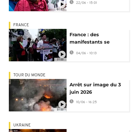
22/06 - 15:01
Kenyans dans l'armée
01:07
russe
FRANCE
France : des
manifestants se
rassemblent devant
04/06 - 10:13
CNews pour dénoncer
01:00
l’influence présumée
du Kremlin
TOUR DU MONDE
Arrêt sur image du 3
juin 2026
10/06 - 16:25
01:00
UKRAINE