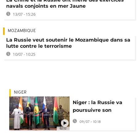
navals conjoints en mer Jaune
13/07 - 15:26
MOZAMBIQUE
La Russie veut soutenir le Mozambique dans sa
lutte contre le terrorisme
10/07 - 10:25
NIGER
Niger : la Russie va
poursuivre son
soutien militaire aux
09/07 - 10:18
pays de l’AES
02:12