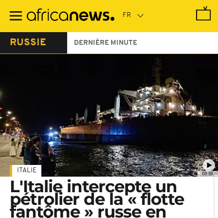
Passer
au
contenu
principal
RUSSIE
DERNIÈRE MINUTE
ITALIE
00:59
L'Italie intercepte un
pétrolier de la « flotte
fantôme » russe en