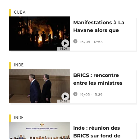
CUBA
Manifestations à La
Havane alors que
Cuba fait face à une
15/05 - 12:56
grave pénurie de
01:00
carburant
INDE
BRICS : rencontre
entre les ministres
des Affaires
19/05 - 15:39
étrangères iranien et
00:53
russe
INDE
Inde : réunion des
BRICS sur fond de