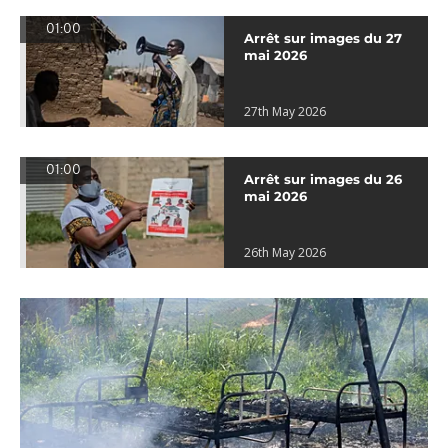
01:00
Arrêt sur images du 27
mai 2026
27th May 2026
01:00
Arrêt sur images du 26
mai 2026
26th May 2026