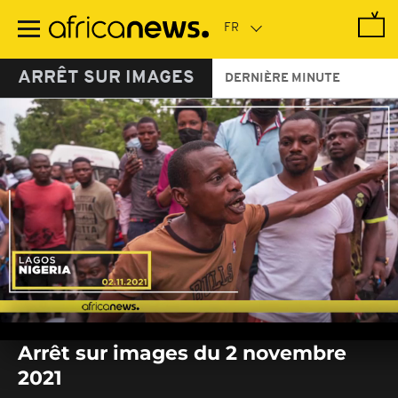
Passer
au
contenu
principal
ARRÊT SUR IMAGES
DERNIÈRE MINUTE
0
seconds
Arrêt sur images du 2 novembre
of
0
2021
seconds