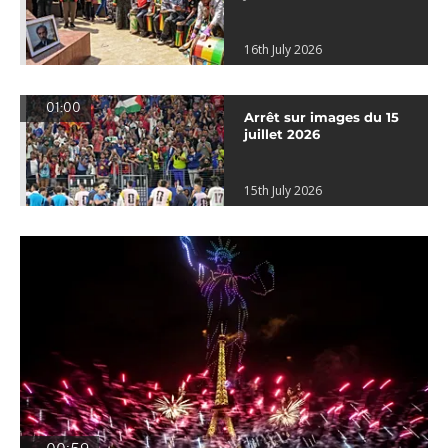
16th July 2026
01:00
Arrêt sur images du 15
juillet 2026
15th July 2026