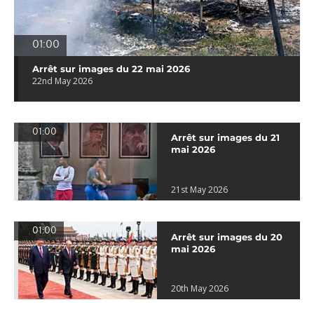
01:00
Arrêt sur images du 22 mai 2026
22nd May 2026
01:00
Arrêt sur images du 21
mai 2026
21st May 2026
01:00
Arrêt sur images du 20
mai 2026
20th May 2026