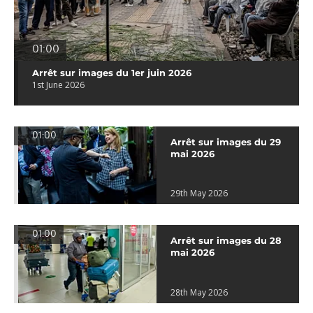
01:00
Arrêt sur images du 1er juin 2026
1st June 2026
01:00
Arrêt sur images du 29
mai 2026
29th May 2026
01:00
Arrêt sur images du 28
mai 2026
28th May 2026