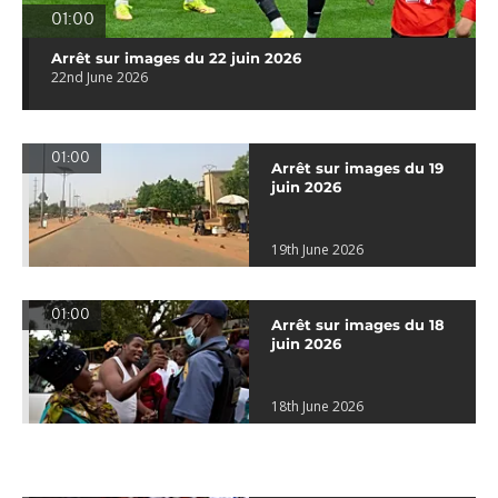
01:00
Arrêt sur images du 22 juin 2026
22nd June 2026
01:00
Arrêt sur images du 19
juin 2026
19th June 2026
01:00
Arrêt sur images du 18
juin 2026
18th June 2026