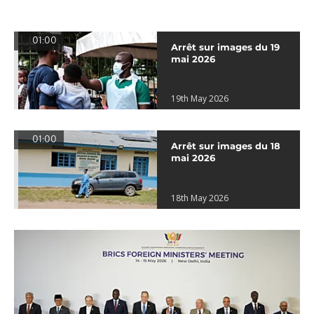
01:00
Arrêt sur images du 19
mai 2026
19th May 2026
01:00
Arrêt sur images du 18
mai 2026
18th May 2026