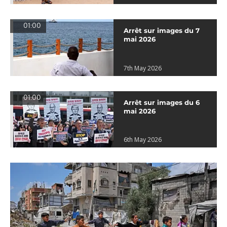
01:00
Arrêt sur images du 7
mai 2026
7th May 2026
01:00
Arrêt sur images du 6
mai 2026
6th May 2026