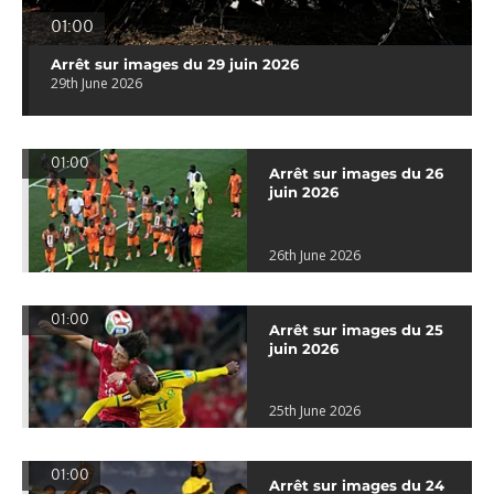
01:00
Arrêt sur images du 29 juin 2026
29th June 2026
01:00
Arrêt sur images du 26
juin 2026
26th June 2026
01:00
Arrêt sur images du 25
juin 2026
25th June 2026
01:00
Arrêt sur images du 24