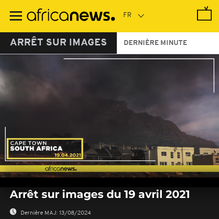
Passer
au
contenu
principal
ARRÊT SUR IMAGES
DERNIÈRE MINUTE
0
seconds
Arrêt sur images du 19 avril 2021
of
0
seconds
Dernière MAJ:
13/08/2024