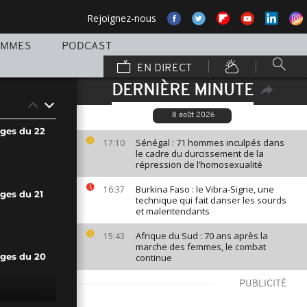
Rejoignez-nous
AMMES
PODCAST
EN DIRECT
DERNIÈRE MINUTE
8 août 2026
ages du 22
Sénégal : 71 hommes inculpés dans
17:10
le cadre du durcissement de la
répression de l’homosexualité
Burkina Faso : le Vibra-Signe, une
16:37
ges du 21
technique qui fait danser les sourds
et malentendants
Afrique du Sud : 70 ans après la
15:43
marche des femmes, le combat
continue
ages du 20
PUBLICITÉ