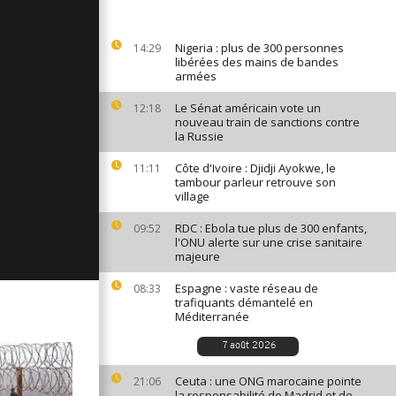
ges du 11
Nigeria : plus de 300 personnes
14:29
libérées des mains de bandes
armées
ages du 9
Le Sénat américain vote un
12:18
nouveau train de sanctions contre
la Russie
Côte d'Ivoire : Djidji Ayokwe, le
11:11
ages du 8
tambour parleur retrouve son
village
RDC : Ebola tue plus de 300 enfants,
09:52
l'ONU alerte sur une crise sanitaire
majeure
Espagne : vaste réseau de
08:33
trafiquants démantelé en
Méditerranée
7 août 2026
Ceuta : une ONG marocaine pointe
21:06
la responsabilité de Madrid et de