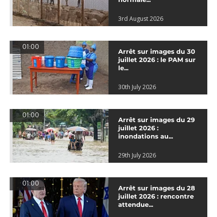
3rd August 2026
01:00
Arrêt sur images du 30
juillet 2026 : le PAM sur
le...
30th July 2026
01:00
Arrêt sur images du 29
juillet 2026 :
inondations au...
29th July 2026
01:00
Arrêt sur images du 28
juillet 2026 : rencontre
attendue...