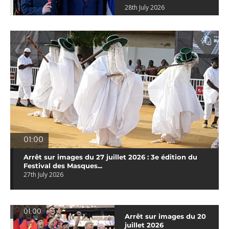
28th July 2026
01:00
Arrêt sur images du 27 juillet 2026 : 3e édition du
Festival des Masques...
27th July 2026
01:00
Arrêt sur images du 20
juillet 2026