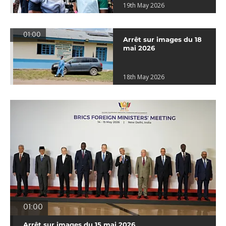
19th May 2026
01:00
Arrêt sur images du 18
mai 2026
18th May 2026
01:00
Arrêt sur images du 15 mai 2026