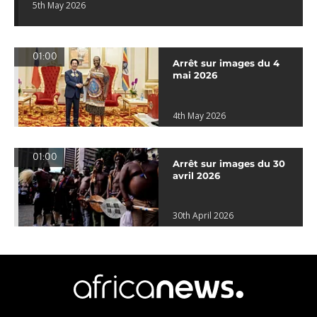
5th May 2026
01:00
Arrêt sur images du 4
mai 2026
4th May 2026
01:00
Arrêt sur images du 30
avril 2026
30th April 2026