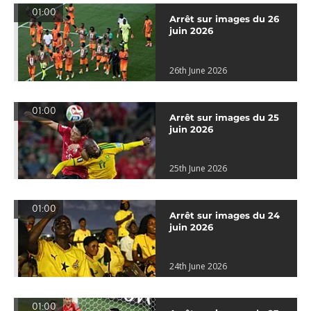
01:00
Arrêt sur images du 26
juin 2026
26th June 2026
01:00
Arrêt sur images du 25
juin 2026
25th June 2026
01:00
Arrêt sur images du 24
juin 2026
24th June 2026
01:00