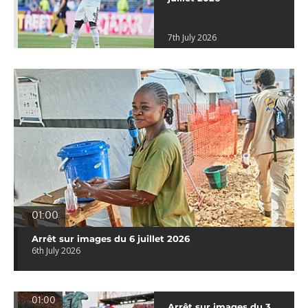
7th July 2026
01:00
Arrêt sur images du 6 juillet 2026
6th July 2026
01:00
Arrêt sur images du 3