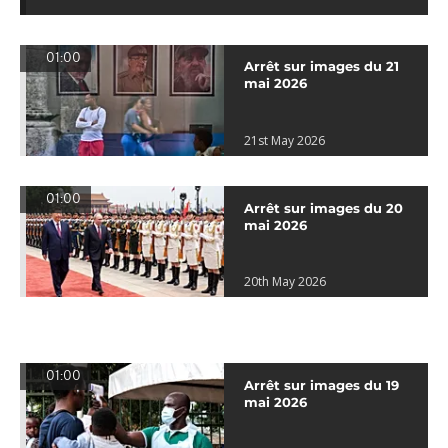
01:00
Arrêt sur images du 21
mai 2026
21st May 2026
01:00
Arrêt sur images du 20
mai 2026
20th May 2026
01:00
Arrêt sur images du 19
mai 2026