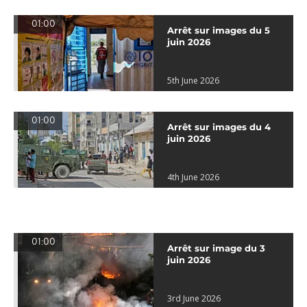
01:00
Arrêt sur images du 5
juin 2026
5th June 2026
01:00
Arrêt sur images du 4
juin 2026
4th June 2026
01:00
Arrêt sur image du 3
juin 2026
3rd June 2026