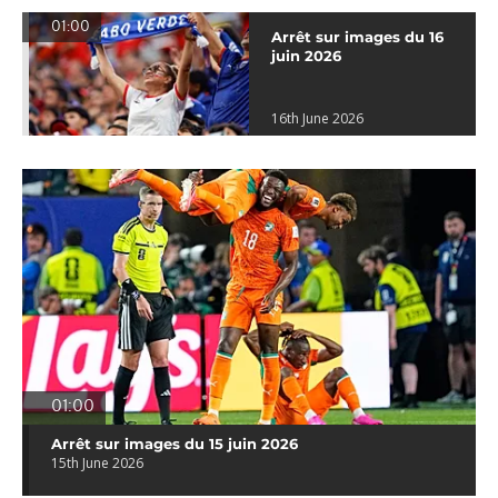
01:00
Arrêt sur images du 16
juin 2026
16th June 2026
01:00
Arrêt sur images du 15 juin 2026
15th June 2026