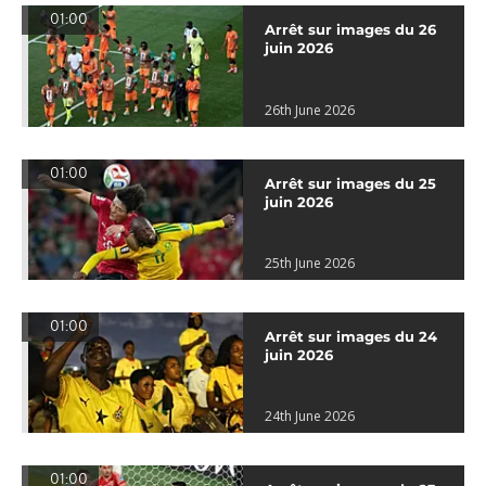
01:00
Arrêt sur images du 26
juin 2026
26th June 2026
01:00
Arrêt sur images du 25
juin 2026
25th June 2026
01:00
Arrêt sur images du 24
juin 2026
24th June 2026
01:00