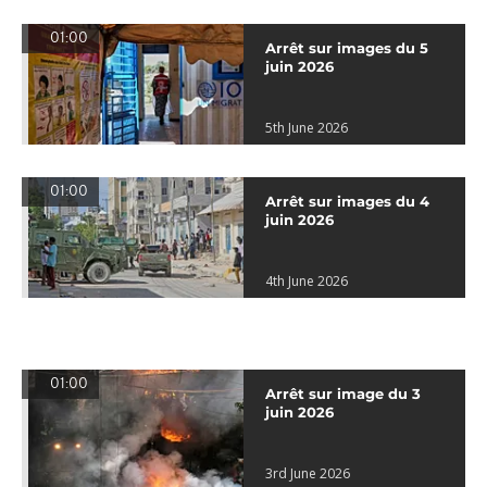
01:00
Arrêt sur images du 5
juin 2026
5th June 2026
01:00
Arrêt sur images du 4
juin 2026
4th June 2026
01:00
Arrêt sur image du 3
juin 2026
3rd June 2026