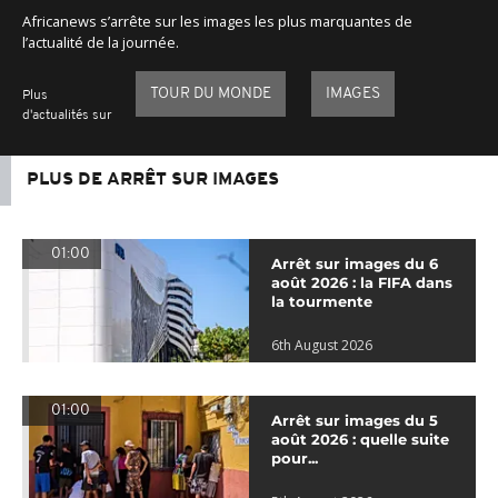
Africanews s’arrête sur les images les plus marquantes de
l’actualité de la journée.
TOUR DU MONDE
IMAGES
Plus
d'actualités sur
PLUS DE ARRÊT SUR IMAGES
01:00
Arrêt sur images du 6
août 2026 : la FIFA dans
la tourmente
6th August 2026
01:00
Arrêt sur images du 5
août 2026 : quelle suite
pour...