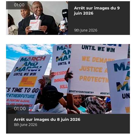
01:00
Arrêt sur images du 9
juin 2026
9th June 2026
01:00
Arrêt sur images du 8 juin 2026
8th June 2026