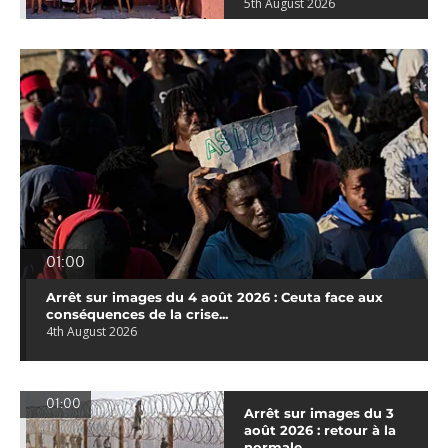
5th August 2026
01:00
Arrêt sur images du 4 août 2026 : Ceuta face aux
conséquences de la crise...
4th August 2026
01:00
Arrêt sur images du 3
août 2026 : retour à la
normale...