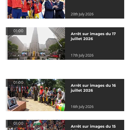
20th July 2026
01:00
Arrêt sur images du 17
juillet 2026
17th July 2026
01:00
Arrêt sur images du 16
juillet 2026
16th July 2026
01:00
Arrêt sur images du 15