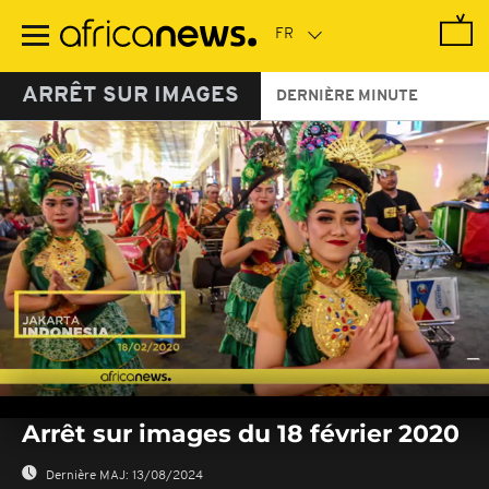
Passer
au
contenu
principal
ARRÊT SUR IMAGES
DERNIÈRE MINUTE
0
seconds
Arrêt sur images du 18 février 2020
of
0
seconds
Dernière MAJ:
13/08/2024