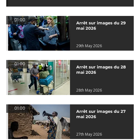
01:00
Arrêt sur images du 29
mai 2026
29th May 2026
01:00
Arrêt sur images du 28
mai 2026
28th May 2026
01:00
Arrêt sur images du 27
mai 2026
27th May 2026