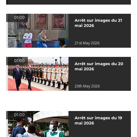
01:00
Arrêt sur images du 21
mai 2026
21st May 2026
01:00
Arrêt sur images du 20
mai 2026
20th May 2026
01:00
Arrêt sur images du 19
mai 2026