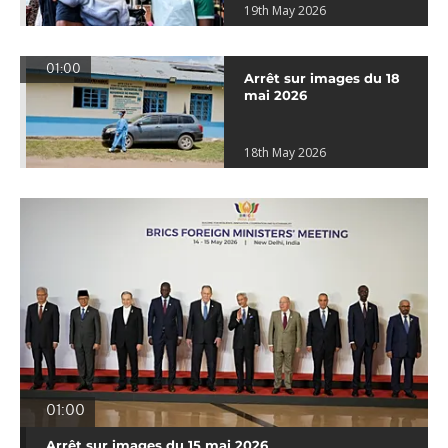
19th May 2026
01:00
Arrêt sur images du 18
mai 2026
18th May 2026
01:00
Arrêt sur images du 15 mai 2026