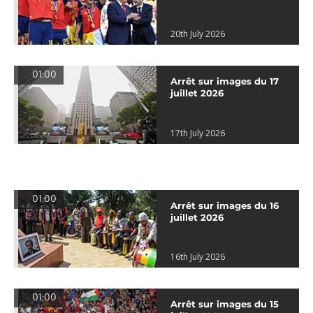
20th July 2026
01:00
Arrêt sur images du 17
juillet 2026
17th July 2026
01:00
Arrêt sur images du 16
juillet 2026
16th July 2026
01:00
Arrêt sur images du 15