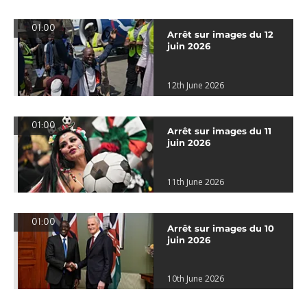
01:00
Arrêt sur images du 12
juin 2026
12th June 2026
01:00
Arrêt sur images du 11
juin 2026
11th June 2026
01:00
Arrêt sur images du 10
juin 2026
10th June 2026