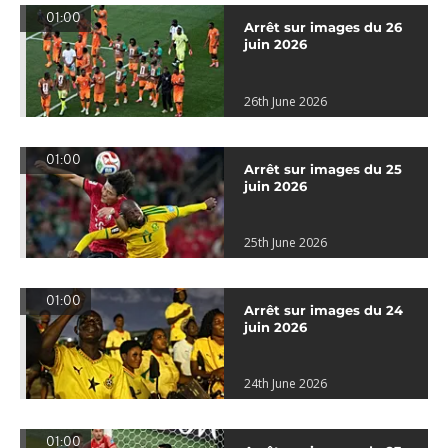
01:00
Arrêt sur images du 26
juin 2026
26th June 2026
01:00
Arrêt sur images du 25
juin 2026
25th June 2026
01:00
Arrêt sur images du 24
juin 2026
24th June 2026
01:00