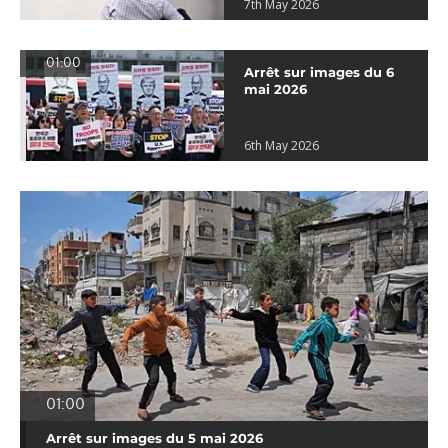
7th May 2026
01:00
Arrêt sur images du 6
mai 2026
6th May 2026
01:00
Arrêt sur images du 5 mai 2026