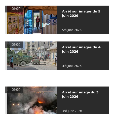
01:00
Arrêt sur images du 5
juin 2026
5th June 2026
01:00
Arrêt sur images du 4
juin 2026
4th June 2026
01:00
Arrêt sur image du 3
juin 2026
3rd June 2026