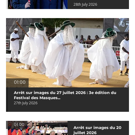
28th July 2026
01:00
Arrêt sur images du 27 juillet 2026 : 3e édition du
Festival des Masques...
27th July 2026
01:00
Arrêt sur images du 20
juillet 2026