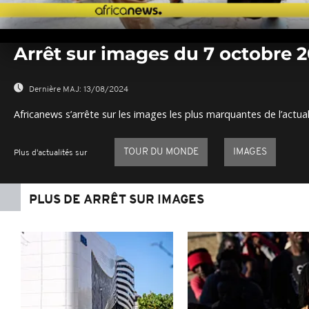
0
seconds
Arrêt sur images du 7 octobre 
of
0
seconds
Volume
0%
Dernière MAJ:
13/08/2024
Africanews s’arrête sur les images les plus marquantes de l’actual
TOUR DU MONDE
IMAGES
Plus d'actualités sur
PLUS DE ARRÊT SUR IMAGES