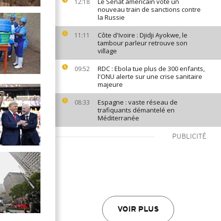
Le Sénat américain vote un
12:18
nouveau train de sanctions contre
la Russie
Côte d'Ivoire : Djidji Ayokwe, le
11:11
tambour parleur retrouve son
village
RDC : Ebola tue plus de 300 enfants,
09:52
l'ONU alerte sur une crise sanitaire
majeure
Espagne : vaste réseau de
08:33
trafiquants démantelé en
Méditerranée
PUBLICITÉ
VOIR PLUS