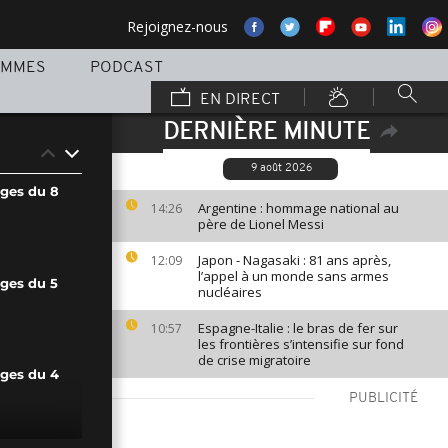
Rejoignez-nous
AMMES
PODCAST
EN DIRECT
DERNIÈRE MINUTE
9 août 2026
ages du 8
Argentine : hommage national au
14:26
père de Lionel Messi
Japon - Nagasaki : 81 ans après,
12:09
l’appel à un monde sans armes
ages du 5
nucléaires
Espagne-Italie : le bras de fer sur
10:57
les frontières s’intensifie sur fond
de crise migratoire
ages du 4
PUBLICITÉ