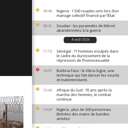
ages du 30
019
Nigeria : 1 500 couples unis lors d’un
09:46
mariage collectif financé par l’État
Soudan : les pyramides de Méroé
08:41
abandonnées à la guerre
ages du 27
019
8 août 2026
Sénégal : 71 hommes inculpés dans
17:10
le cadre du durcissement de la
ages du 26
répression de l’homosexualité
019
Burkina Faso : le Vibra-Signe, une
16:37
technique qui fait danser les sourds
et malentendants
Afrique du Sud : 70 ans après la
15:43
marche des femmes, le combat
continue
Nigeria : plus de 300 personnes
14:29
libérées des mains de bandes
armées