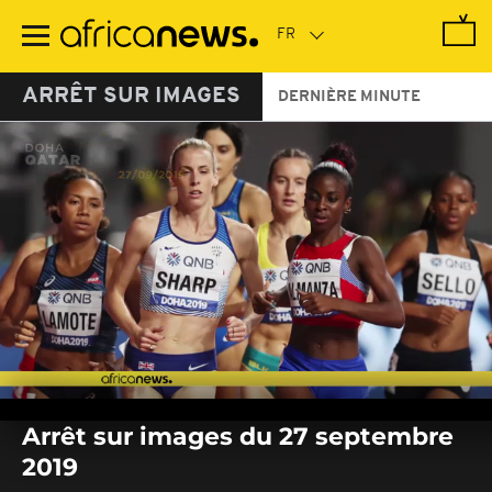
Passer
au
contenu
principal
ARRÊT SUR IMAGES
DERNIÈRE MINUTE
0
seconds
Arrêt sur images du 27 septembre
of
0
2019
seconds