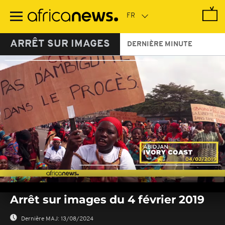
Passer
au
contenu
principal
ARRÊT SUR IMAGES
DERNIÈRE MINUTE
0
seconds
Arrêt sur images du 4 février 2019
of
0
seconds
Dernière MAJ:
13/08/2024