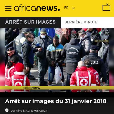
Passer
au
contenu
principal
ARRÊT SUR IMAGES
DERNIÈRE MINUTE
0
seconds
Arrêt sur images du 31 janvier 2018
of
0
seconds
Dernière MAJ:
13/08/2024