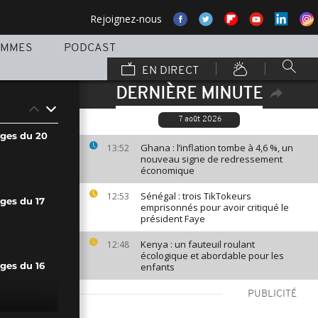
Rejoignez-nous
AMMES
PODCAST
EN DIRECT
DERNIÈRE MINUTE
7 août 2026
ages du 20
Ghana : l’inflation tombe à 4,6 %, un
13:52
nouveau signe de redressement
économique
Sénégal : trois TikTokeurs
12:53
ges du 17
emprisonnés pour avoir critiqué le
président Faye
Kenya : un fauteuil roulant
12:48
écologique et abordable pour les
enfants
ges du 16
PUBLICITÉ