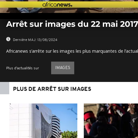
0
seconds
Arrêt sur images du 22 mai 201
of
0
seconds
Volume
0%
Dernière MAJ:
13/08/2024
Africanews s’arrête sur les images les plus marquantes de l’actual
IMAGES
Plus d'actualités sur
PLUS DE ARRÊT SUR IMAGES