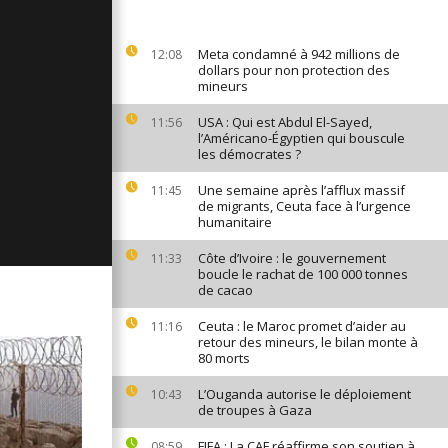
ges du 15
Meta condamné à 942 millions de
12:08
dollars pour non protection des
mineurs
ges du 13
USA : Qui est Abdul El-Sayed,
11:56
l’Américano-Égyptien qui bouscule
les démocrates ?
Une semaine après l’afflux massif
11:45
ges du 12
de migrants, Ceuta face à l’urgence
humanitaire
Côte d’Ivoire : le gouvernement
11:33
boucle le rachat de 100 000 tonnes
de cacao
Ceuta : le Maroc promet d’aider au
11:16
retour des mineurs, le bilan monte à
80 morts
L’Ouganda autorise le déploiement
10:43
de troupes à Gaza
FIFA : La CAF réaffirme son soutien à
08:59