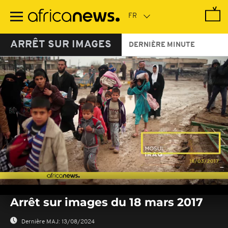
Passer
au
contenu
principal
ARRÊT SUR IMAGES
DERNIÈRE MINUTE
0
seconds
Arrêt sur images du 18 mars 2017
of
0
seconds
Dernière MAJ:
13/08/2024