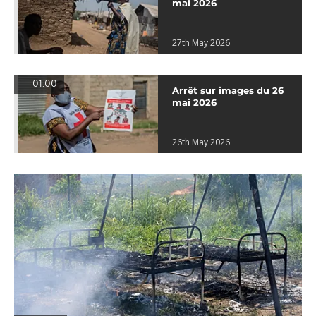
mai 2026
27th May 2026
01:00
Arrêt sur images du 26
mai 2026
26th May 2026