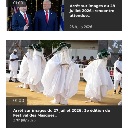
01:00
Arrêt sur images du 28
juillet 2026 : rencontre
attendue...
28th July 2026
01:00
Arrêt sur images du 27 juillet 2026 : 3e édition du
Festival des Masques...
27th July 2026