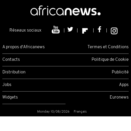
Réseaux sociaux
A propos d'Africanews
Termes et Conditions
Contacts
Politique de Cookie
Distribution
Publicité
Jobs
Apps
Widgets
Euronews
Monday 10/08/2026