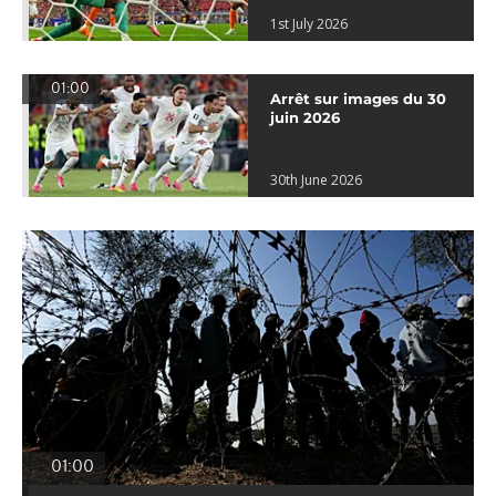
1st July 2026
01:00
Arrêt sur images du 30
juin 2026
30th June 2026
01:00