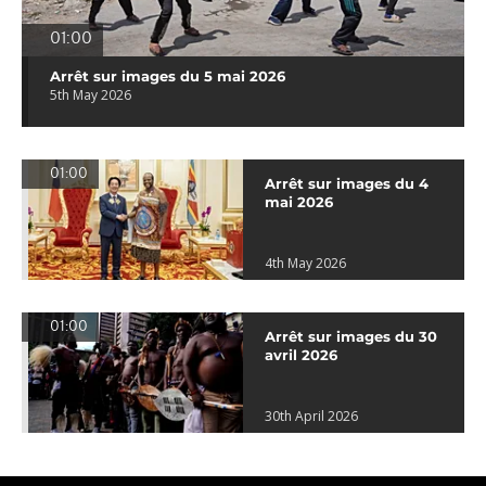
01:00
Arrêt sur images du 5 mai 2026
5th May 2026
01:00
Arrêt sur images du 4
mai 2026
4th May 2026
01:00
Arrêt sur images du 30
avril 2026
30th April 2026