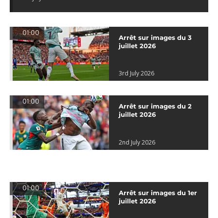
01:00
Arrêt sur images du 3
juillet 2026
3rd July 2026
01:00
Arrêt sur images du 2
juillet 2026
2nd July 2026
01:00
Arrêt sur images du 1er
juillet 2026