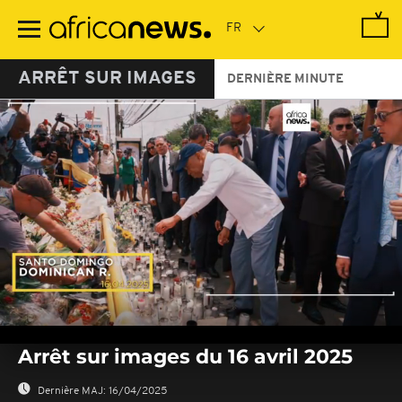
Passer
au
contenu
principal
ARRÊT SUR IMAGES
DERNIÈRE MINUTE
0
seconds
Arrêt sur images du 16 avril 2025
of
0
seconds
Dernière MAJ:
16/04/2025