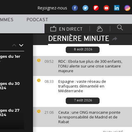
Rejoignez-nous
AMMES
PODCAST
EN DIRECT
DERNIÈRE MINUTE
8 août 2026
ges du 1er
4
RDC : Ebola tue plus de 300 enfants,
09:52
l'ONU alerte sur une crise sanitaire
majeure
Espagne : vaste réseau de
08:33
ages du 30
trafiquants démantelé en
024
Méditerranée
7 août 2026
ages du 27
Ceuta : une ONG marocaine pointe
21:06
024
la responsabilité de Madrid et de
Rabat