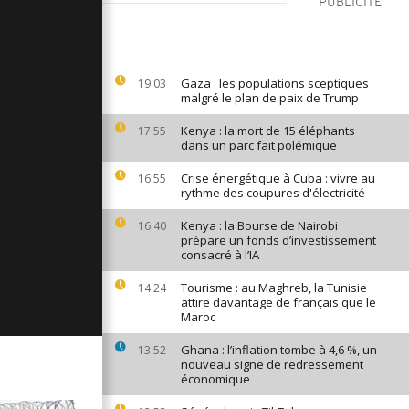
PUBLICITÉ
ages du 26
024
Gaza : les populations sceptiques
19:03
malgré le plan de paix de Trump
ages du 25
024
Kenya : la mort de 15 éléphants
17:55
dans un parc fait polémique
Crise énergétique à Cuba : vivre au
16:55
ages du 24
rythme des coupures d'électricité
024
Kenya : la Bourse de Nairobi
16:40
prépare un fonds d’investissement
consacré à l’IA
Tourisme : au Maghreb, la Tunisie
14:24
attire davantage de français que le
Maroc
Ghana : l’inflation tombe à 4,6 %, un
13:52
nouveau signe de redressement
économique