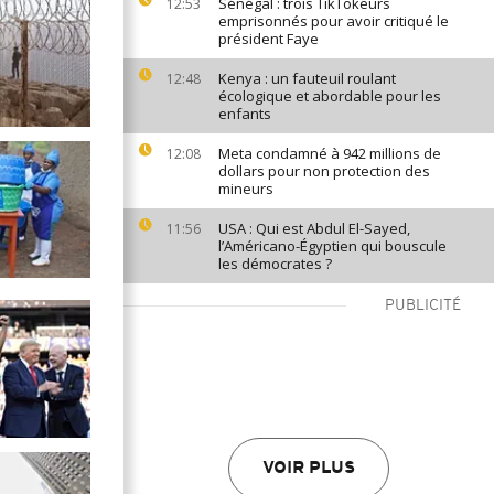
Sénégal : trois TikTokeurs
12:53
emprisonnés pour avoir critiqué le
président Faye
Kenya : un fauteuil roulant
12:48
écologique et abordable pour les
enfants
Meta condamné à 942 millions de
12:08
dollars pour non protection des
mineurs
USA : Qui est Abdul El-Sayed,
11:56
l’Américano-Égyptien qui bouscule
les démocrates ?
PUBLICITÉ
VOIR PLUS