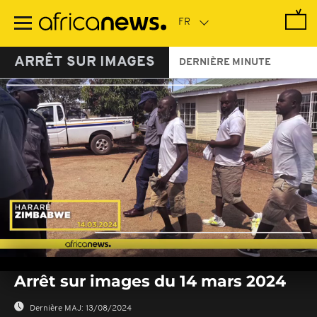
Passer
au
contenu
principal
ARRÊT SUR IMAGES
DERNIÈRE MINUTE
0
seconds
Arrêt sur images du 14 mars 2024
of
0
seconds
Dernière MAJ:
13/08/2024