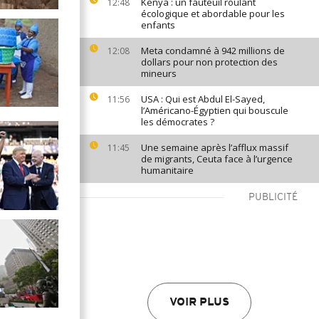
Kenya : un fauteuil roulant
12:48
écologique et abordable pour les
enfants
Meta condamné à 942 millions de
12:08
dollars pour non protection des
mineurs
USA : Qui est Abdul El-Sayed,
11:56
l’Américano-Égyptien qui bouscule
les démocrates ?
Une semaine après l’afflux massif
11:45
de migrants, Ceuta face à l’urgence
humanitaire
PUBLICITÉ
VOIR PLUS