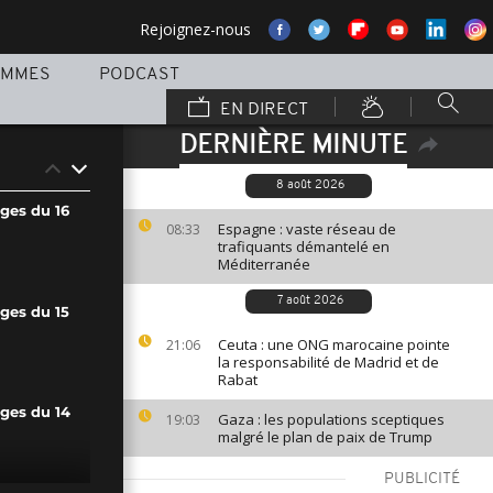
Rejoignez-nous
AMMES
PODCAST
EN DIRECT
DERNIÈRE MINUTE
8 août 2026
ges du 16
Espagne : vaste réseau de
08:33
trafiquants démantelé en
Méditerranée
7 août 2026
ges du 15
Ceuta : une ONG marocaine pointe
21:06
la responsabilité de Madrid et de
Rabat
ages du 14
Gaza : les populations sceptiques
19:03
malgré le plan de paix de Trump
PUBLICITÉ