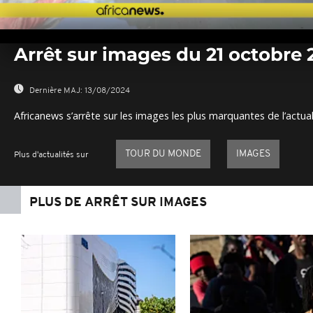
0
seconds
Arrêt sur images du 21 octobre 
of
0
seconds
Volume
0%
Dernière MAJ:
13/08/2024
Africanews s’arrête sur les images les plus marquantes de l’actual
TOUR DU MONDE
IMAGES
Plus d'actualités sur
PLUS DE ARRÊT SUR IMAGES