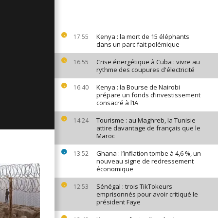
ges du 11
Kenya : la mort de 15 éléphants
17:55
dans un parc fait polémique
ages du 10
Crise énergétique à Cuba : vivre au
16:55
rythme des coupures d'électricité
Kenya : la Bourse de Nairobi
16:40
prépare un fonds d’investissement
ages du 9
consacré à l’IA
Tourisme : au Maghreb, la Tunisie
14:24
attire davantage de français que le
Maroc
Ghana : l’inflation tombe à 4,6 %, un
13:52
nouveau signe de redressement
économique
Sénégal : trois TikTokeurs
12:53
emprisonnés pour avoir critiqué le
président Faye