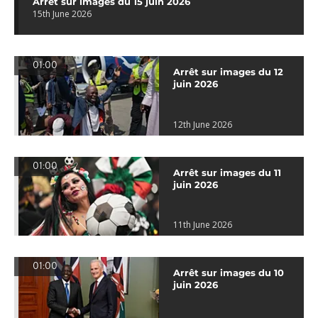
Arrêt sur images du 15 juin 2026
15th June 2026
01:00
Arrêt sur images du 12
juin 2026
12th June 2026
01:00
Arrêt sur images du 11
juin 2026
11th June 2026
01:00
Arrêt sur images du 10
juin 2026