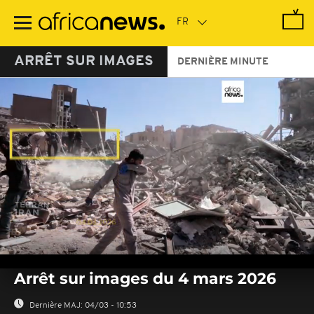
Passer
au
contenu
principal
ARRÊT SUR IMAGES
DERNIÈRE MINUTE
0
seconds
Arrêt sur images du 4 mars 2026
of
0
seconds
Dernière MAJ:
04/03 - 10:53