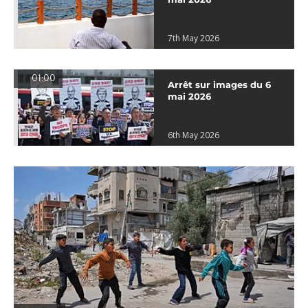
7th May 2026
01:00
Arrêt sur images du 6
mai 2026
6th May 2026