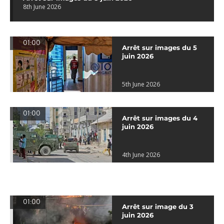
8th June 2026
01:00
Arrêt sur images du 5
juin 2026
5th June 2026
01:00
Arrêt sur images du 4
juin 2026
4th June 2026
01:00
Arrêt sur image du 3
juin 2026