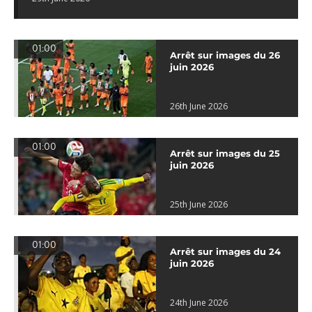
01:00
Arrêt sur images du 26
juin 2026
26th June 2026
01:00
Arrêt sur images du 25
juin 2026
25th June 2026
01:00
Arrêt sur images du 24
juin 2026
24th June 2026