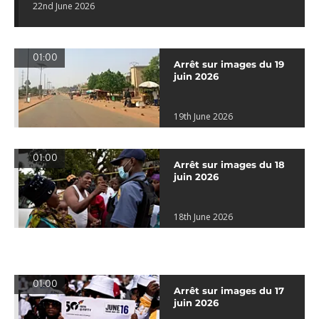
22nd June 2026
01:00
Arrêt sur images du 19
juin 2026
19th June 2026
01:00
Arrêt sur images du 18
juin 2026
18th June 2026
01:00
Arrêt sur images du 17
juin 2026