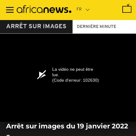
Passer
au
contenu
principal
ARRÊT SUR IMAGES
DERNIÈRE MINUTE
La vidéo ne peut être
lue.
(Code d'erreur: 102630)
Arrêt sur images du 19 janvier 2022