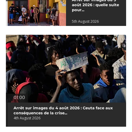
août 2026 : quelle suite
pour...
5th August 2026
01:00
Arrêt sur images du 4 août 2026 : Ceuta face aux
conséquences de la crise...
4th August 2026