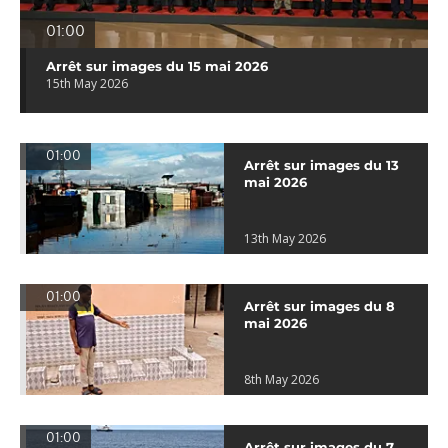
01:00
Arrêt sur images du 15 mai 2026
15th May 2026
01:00
Arrêt sur images du 13
mai 2026
13th May 2026
01:00
Arrêt sur images du 8
mai 2026
8th May 2026
01:00
Arrêt sur images du 7