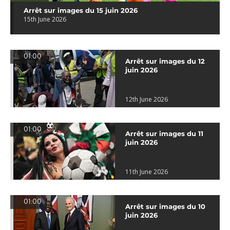
Arrêt sur images du 15 juin 2026
15th June 2026
01:00
Arrêt sur images du 12
juin 2026
12th June 2026
01:00
Arrêt sur images du 11
juin 2026
11th June 2026
01:00
Arrêt sur images du 10
juin 2026