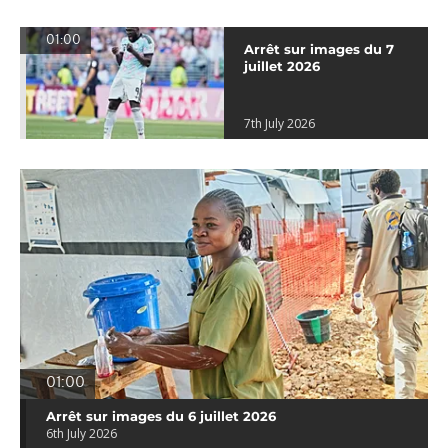
01:00
Arrêt sur images du 7
juillet 2026
7th July 2026
01:00
Arrêt sur images du 6 juillet 2026
6th July 2026