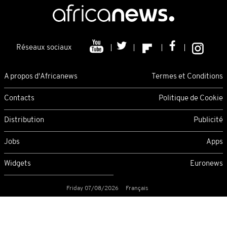
Réseaux sociaux
A propos d'Africanews
Termes et Conditions
Contacts
Politique de Cookie
Distribution
Publicité
Jobs
Apps
Widgets
Euronews
Friday 07/08/2026