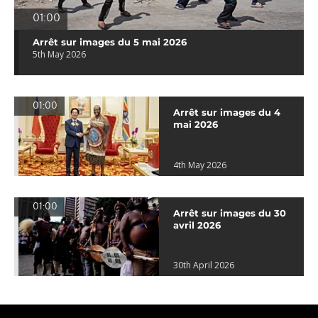
01:00
Arrêt sur images du 5 mai 2026
5th May 2026
01:00
Arrêt sur images du 4
mai 2026
4th May 2026
01:00
Arrêt sur images du 30
avril 2026
30th April 2026