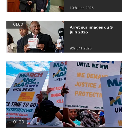
10th June 2026
01:00
Arrêt sur images du 9
juin 2026
9th June 2026
01:00