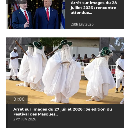
01:00
Arrêt sur images du 28
juillet 2026 : rencontre
attendue...
28th July 2026
01:00
Arrêt sur images du 27 juillet 2026 : 3e édition du
Festival des Masques...
27th July 2026