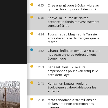
ages du 20
Crise énergétique à Cuba : vivre au
16:55
rythme des coupures d'électricité
Kenya : la Bourse de Nairobi
16:40
prépare un fonds d’investissement
consacré à l’IA
ges du 19
Tourisme : au Maghreb, la Tunisie
14:24
attire davantage de français que le
Maroc
ages du 18
Ghana : l’inflation tombe à 4,6 %, un
13:52
nouveau signe de redressement
économique
Sénégal : trois TikTokeurs
12:53
emprisonnés pour avoir critiqué le
président Faye
Kenya : un fauteuil roulant
12:48
écologique et abordable pour les
enfants
Meta condamné à 942 millions de
12:08
dollars pour non protection des
mineurs