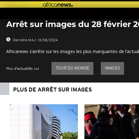
0
seconds
Arrêt sur images du 28 février 
of
0
seconds
Volume
0%
Dernière MAJ:
13/08/2024
Africanews s’arrête sur les images les plus marquantes de l’actual
TOUR DU MONDE
IMAGES
Plus d'actualités sur
PLUS DE ARRÊT SUR IMAGES