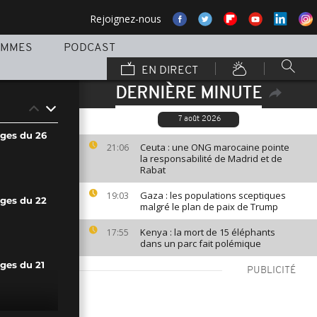
Rejoignez-nous
AMMES
PODCAST
EN DIRECT
DERNIÈRE MINUTE
7 août 2026
ages du 26
Ceuta : une ONG marocaine pointe
21:06
la responsabilité de Madrid et de
Rabat
Gaza : les populations sceptiques
19:03
ages du 22
malgré le plan de paix de Trump
Kenya : la mort de 15 éléphants
17:55
dans un parc fait polémique
ges du 21
PUBLICITÉ