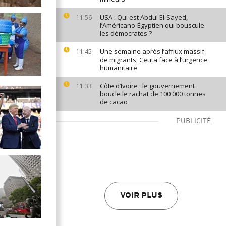
USA : Qui est Abdul El-Sayed,
11:56
l’Américano-Égyptien qui bouscule
les démocrates ?
Une semaine après l’afflux massif
11:45
de migrants, Ceuta face à l’urgence
humanitaire
Côte d’Ivoire : le gouvernement
11:33
boucle le rachat de 100 000 tonnes
de cacao
PUBLICITÉ
VOIR PLUS