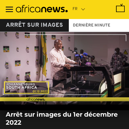
Passer
au
contenu
principal
ARRÊT SUR IMAGES
DERNIÈRE MINUTE
0
seconds
Arrêt sur images du 1er décembre
of
0
2022
seconds