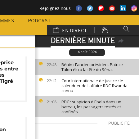
Rejoignez-nous
AMMES
PODCAST
EN DIRECT
DERNIÈRE MINUTE
6 août 2026
eprise
Bénin : l'ancien président Patrice
22:48
s entre
Talon élu à la tête du Sénat
es
Cour Internationale de justice : le
 Tigré
22:12
calendrier de l'affaire RDC-Rwanda
connu
RDC : suspicion d'Ebola dans un
21:08
bateau, les passagers testés et
confinés
PUBLICITÉ
ion