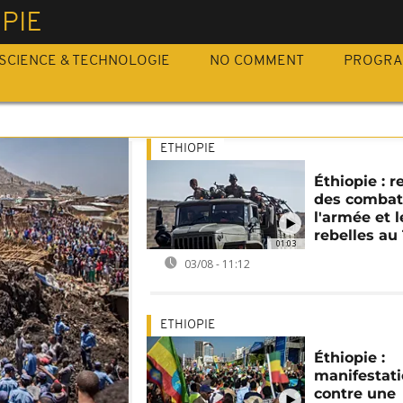
PIE
SCIENCE & TECHNOLOGIE
NO COMMENT
PROGR
ETHIOPIE
Éthiopie : r
des combat
l'armée et l
rebelles au
01:03
03/08 - 11:12
ETHIOPIE
Éthiopie :
manifestat
contre une