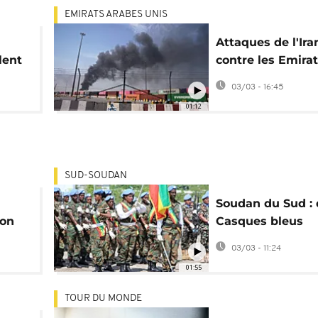
EMIRATS ARABES UNIS
Attaques de l'Ira
lent
contre les Emirat
ya
Africains parmi l
03/03 - 16:45
blessés
01:12
SUD-SOUDAN
Soudan du Sud : 
ion
Casques bleus
éthiopiens décor
03/03 - 11:24
le maintien de la
01:55
TOUR DU MONDE