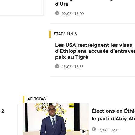
d'Ura
22/06 - 15:09
ETATS-UNIS
Les USA restreignent les visas
d'Ethiopiens accusés d’entraver
paix au Tigré
18/06 - 15:55
AF-TODAY
 2
Élections en Éthi
le parti d'Abiy 
en grand favori
17/06 - 16:37
[Africanews Toda