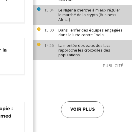
Le Nigeria cherche à mieux réguler
15:04
le marché de la crypto [Business
Africa]
Dans l'enfer des équipes engagées
15:00
dans la lutte contre Ebola
La montée des eaux des lacs
14:26
 la
rapproche les crocodiles des
populations
PUBLICITÉ
opie :
VOIR PLUS
Ahmed
y]