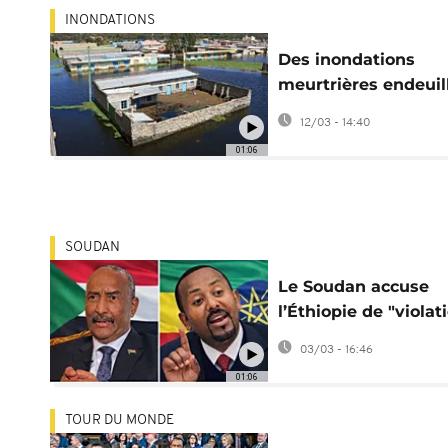
INONDATIONS
Des inondations
meurtrières endeuil
l'Éthiopie et le Ken
12/03 - 14:40
01:06
SOUDAN
Le Soudan accuse
l’Éthiopie de "violat
flagrante" de sa
03/03 - 16:46
souveraineté
01:06
TOUR DU MONDE