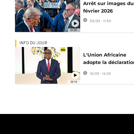
Arrêt sur images du
février 2026
03/03 - 11:50
01:00
INFO DU JOUR
L'Union Africaine
adopte la déclaratio
sur les crimes colon
10/03 - 14:20
[Africanews Today]
09:19