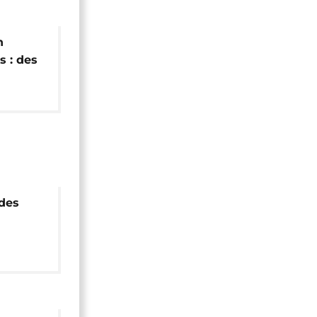
n
s : des
es
des
és pour
 paix