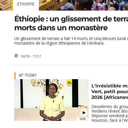
ETHIOPIE
Éthiopie : un glissement de terra
morts dans un monastère
Un glissement de terrain a fait 14 morts et cinq blessés lundi
monastère de la région éthiopienne de l'Amhara.
04/08 - 15:57
AF-TODAY
L'irrésistible 
Vert, petit pou
2026 [Africane
Deuxièmes du group
Verdiens rêvent dé
Réponse vendredi p
10:00
Houston, face à l'A