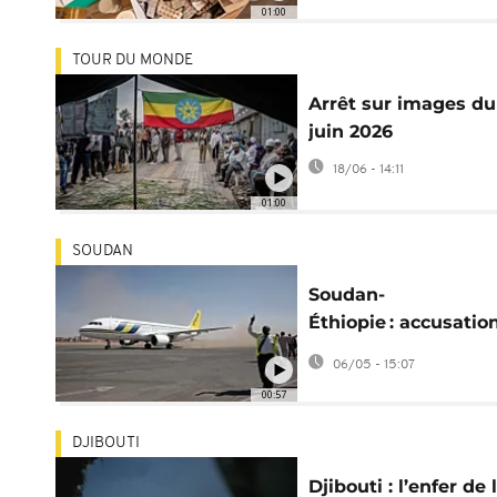
01:00
TOUR DU MONDE
Arrêt sur images du
juin 2026
18/06 - 14:11
01:00
SOUDAN
Soudan-
Éthiopie : accusatio
mutuelles et rappel
06/05 - 15:07
d'ambassadeur
00:57
DJIBOUTI
Djibouti : l’enfer de 