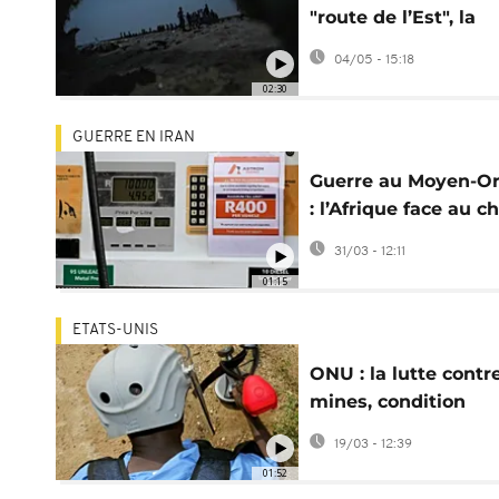
"route de l’Est", la
traversée la plus
04/05 - 15:18
meurtrière au mon
02:30
GUERRE EN IRAN
Guerre au Moyen-Or
: l’Afrique face au c
énergétique
31/03 - 12:11
01:15
ETATS-UNIS
ONU : la lutte contre
mines, condition
préalable à un accè
19/03 - 12:39
humanitaire
01:52