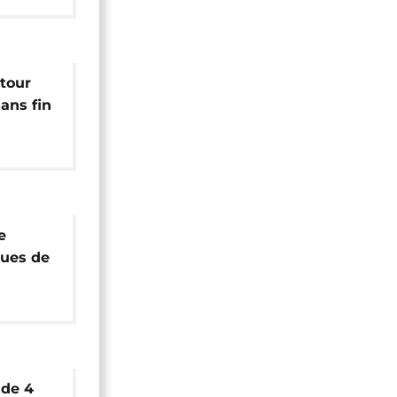
etour
ans fin
day]
e
ques de
hartoum
 de 4