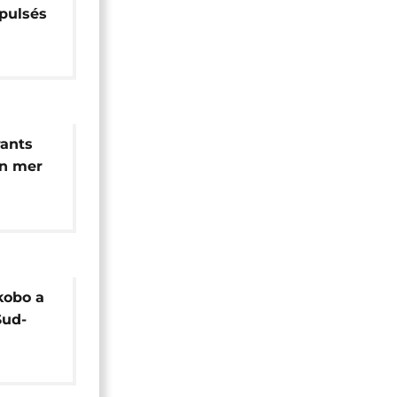
xpulsés
n
rants
en mer
kobo a
Sud-