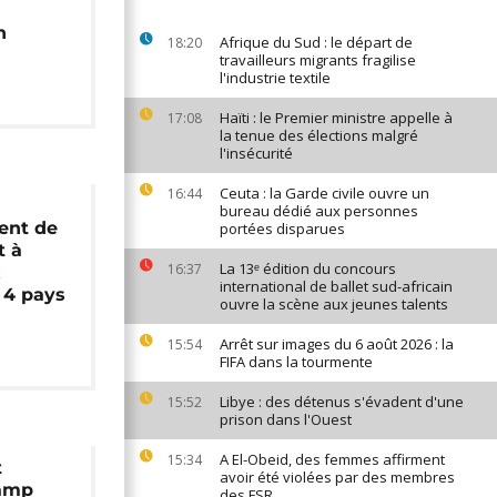
n
Afrique du Sud : le départ de
18:20
travailleurs migrants fragilise
l'industrie textile
Haïti : le Premier ministre appelle à
17:08
la tenue des élections malgré
l'insécurité
Ceuta : la Garde civile ouvre un
16:44
bureau dédié aux personnes
ent de
portées disparues
t à
La 13ᵉ édition du concours
16:37
x
international de ballet sud-africain
 4 pays
ouvre la scène aux jeunes talents
Arrêt sur images du 6 août 2026 : la
15:54
FIFA dans la tourmente
Libye : des détenus s'évadent d'une
15:52
prison dans l'Ouest
A El-Obeid, des femmes affirment
15:34
t
avoir été violées par des membres
camp
des FSR