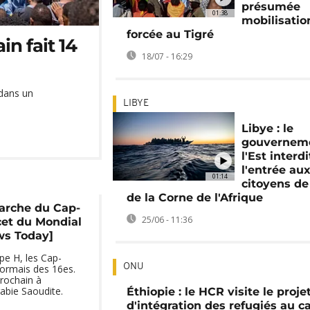
présumée
01:38
mobilisatio
forcée au Tigré
in fait 14
18/07 - 16:29
 dans un
LIBYE
Libye : le
gouvernem
l'Est interdi
l'entrée au
01:14
citoyens de
de la Corne de l'Afrique
marche du Cap-
25/06 - 11:36
cet du Mondial
ws Today]
e H, les Cap-
ONU
sormais des 16es.
rochain à
rabie Saoudite.
Éthiopie : le HCR visite le proje
d'intégration des refugiés au 