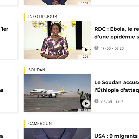
10:00
INFO DU JOUR
 1er
RDC : Ebola, le r
d'une épidémie s
? [Africanews To
19/05 - 07:23
10:00
SOUDAN
Le Soudan accus
ns
l’Éthiopie d’atta
drones visant K
05/05 - 14:17
01:13
CAMEROUN
la
USA : 9 migrants