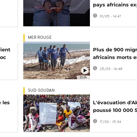
pays africains e
vers le Camerou
01/05 - 14:47
de
MER ROUGE
ient
Plus de 900 mig
hoc
africains morts 
Rouge en 2025
25/03 - 16:48
01:06
SUD-SOUDAN
 les
L'évacuation d'A
poussé 100 000 
s
Soudanais vers
17/03 - 15:34
l'Éthiopie