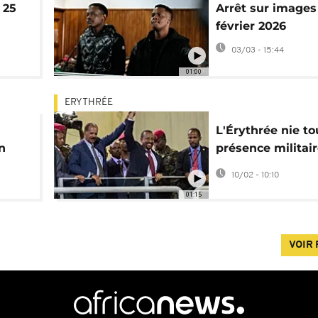
 25
Arrêt sur images
février 2026
03/03 - 15:44
01:00
ERYTHRÉE
L'Érythrée nie to
n
présence militair
iaux
sol éthiopien
10/02 - 10:10
01:15
VOIR 