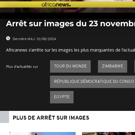
0
seconds
Arrêt sur images du 23 novemb
of
0
seconds
Volume
0%
Dernière MAJ:
13/08/2024
Africanews s’arrête sur les images les plus marquantes de l’actual
TOUR DU MONDE
ZIMBABWE
Plus d'actualités sur
RÉPUBLIQUE DÉMOCRATIQUE DU CONGO
EGYPTE
PLUS DE ARRÊT SUR IMAGES