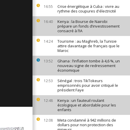
ges du 15
Crise énergétique à Cuba : vivre au
16:55
22
rythme des coupures d'électricité
Kenya : la Bourse de Nairobi
16:40
prépare un fonds d’investissement
consacré à l’IA
ages du 14
22
Tourisme : au Maghreb, la Tunisie
14:24
attire davantage de français que le
Maroc
ages du 10
Ghana : l’inflation tombe à 4,6 %, un
13:52
22
nouveau signe de redressement
économique
Sénégal : trois TikTokeurs
12:53
emprisonnés pour avoir critiqué le
président Faye
Kenya : un fauteuil roulant
12:48
écologique et abordable pour les
enfants
Meta condamné à 942 millions de
12:08
dollars pour non protection des
mineurs