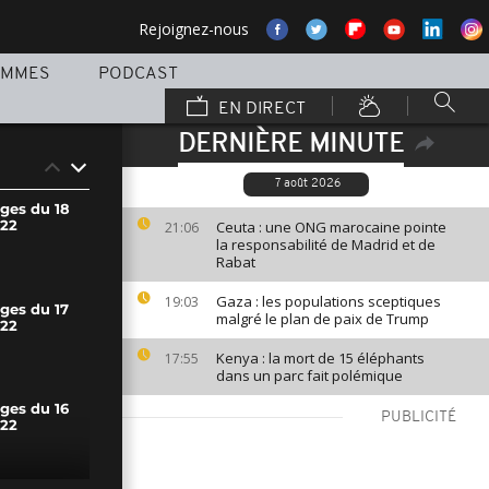
Rejoignez-nous
AMMES
PODCAST
EN DIRECT
DERNIÈRE MINUTE
7 août 2026
ages du 18
22
Ceuta : une ONG marocaine pointe
21:06
la responsabilité de Madrid et de
Rabat
Gaza : les populations sceptiques
19:03
ges du 17
malgré le plan de paix de Trump
22
Kenya : la mort de 15 éléphants
17:55
dans un parc fait polémique
ges du 16
PUBLICITÉ
22