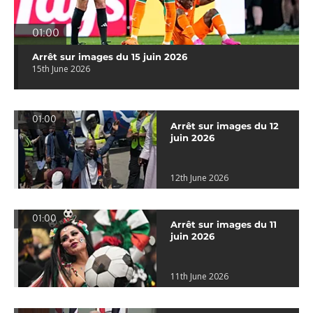
01:00
Arrêt sur images du 15 juin 2026
15th June 2026
01:00
Arrêt sur images du 12
juin 2026
12th June 2026
01:00
Arrêt sur images du 11
juin 2026
11th June 2026