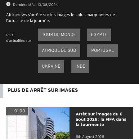
Dernière MAJ:
13/08/2024
Africanews s’arrête sur les images les plus marquantes de
l’actualité de la journée.
TOUR DU MONDE
EGYPTE
Plus
d'actualités sur
AFRIQUE DU SUD
PORTUGAL
UKRAINE
INDE
PLUS DE ARRÊT SUR IMAGES
01:00
Arrêt sur images du 6
août 2026 : la FIFA dans
la tourmente
6th August 2026