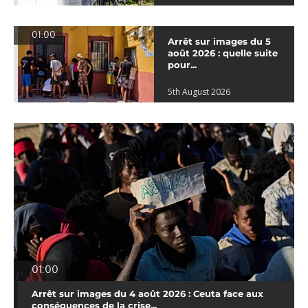
01:00
Arrêt sur images du 5
août 2026 : quelle suite
pour...
5th August 2026
01:00
Arrêt sur images du 4 août 2026 : Ceuta face aux
conséquences de la crise...