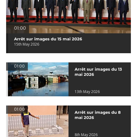
01:00
Arrêt sur images du 15 mai 2026
15th May 2026
01:00
Arrêt sur images du 13
mai 2026
13th May 2026
01:00
Arrêt sur images du 8
mai 2026
8th May 2026