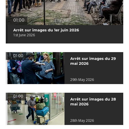
01:00
Arrêt sur images du 1er juin 2026
1st June 2026
01:00
Arrêt sur images du 29
mai 2026
29th May 2026
01:00
Arrêt sur images du 28
mai 2026
28th May 2026