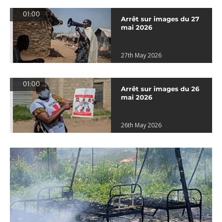
01:00
Arrêt sur images du 27
mai 2026
27th May 2026
01:00
Arrêt sur images du 26
mai 2026
26th May 2026