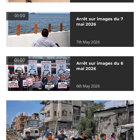
01:00
Arrêt sur images du 7
mai 2026
7th May 2026
01:00
Arrêt sur images du 6
mai 2026
6th May 2026