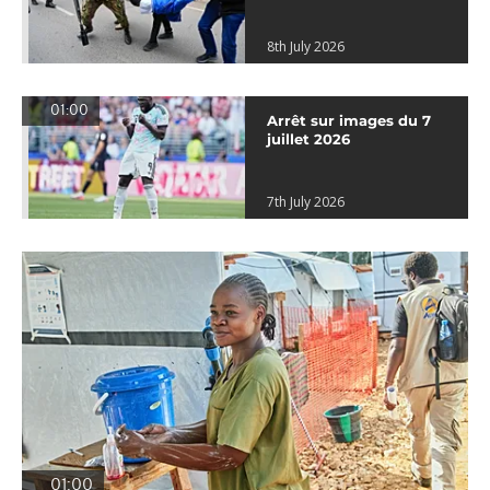
8th July 2026
01:00
Arrêt sur images du 7
juillet 2026
7th July 2026
01:00