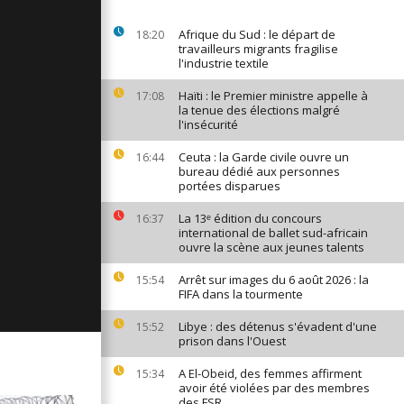
ges du 17
22
Afrique du Sud : le départ de
18:20
travailleurs migrants fragilise
l'industrie textile
Haïti : le Premier ministre appelle à
17:08
ges du 16
la tenue des élections malgré
22
l'insécurité
Ceuta : la Garde civile ouvre un
16:44
bureau dédié aux personnes
ges du 15
portées disparues
22
La 13ᵉ édition du concours
16:37
international de ballet sud-africain
ouvre la scène aux jeunes talents
Arrêt sur images du 6 août 2026 : la
15:54
FIFA dans la tourmente
Libye : des détenus s'évadent d'une
15:52
prison dans l'Ouest
A El-Obeid, des femmes affirment
15:34
avoir été violées par des membres
des FSR