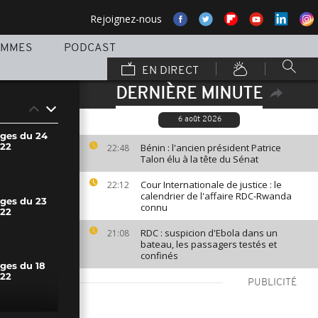
Rejoignez-nous
AMMES
PODCAST
EN DIRECT
DERNIÈRE MINUTE
6 août 2026
ages du 24
22
Bénin : l'ancien président Patrice
22:48
Talon élu à la tête du Sénat
Cour Internationale de justice : le
22:12
calendrier de l'affaire RDC-Rwanda
ages du 23
connu
22
RDC : suspicion d'Ebola dans un
21:08
bateau, les passagers testés et
confinés
ages du 18
22
PUBLICITÉ