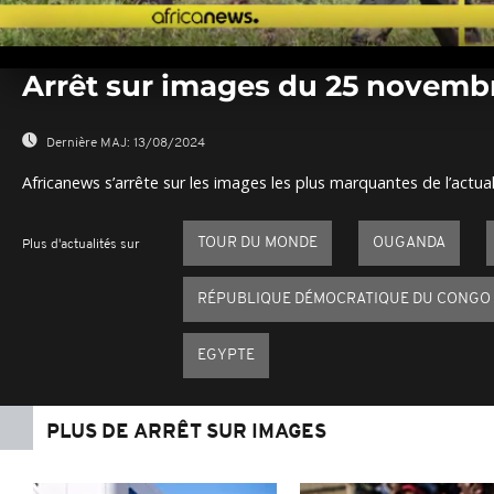
0
seconds
Arrêt sur images du 25 novemb
of
0
seconds
Volume
0%
Dernière MAJ:
13/08/2024
Africanews s’arrête sur les images les plus marquantes de l’actual
TOUR DU MONDE
OUGANDA
Plus d'actualités sur
RÉPUBLIQUE DÉMOCRATIQUE DU CONGO
EGYPTE
PLUS DE ARRÊT SUR IMAGES