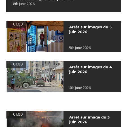
8th June 2026
01:00
Arrêt sur images du 5
juin 2026
5th June 2026
01:00
Arrêt sur images du 4
juin 2026
4th June 2026
01:00
Arrêt sur image du 3
juin 2026