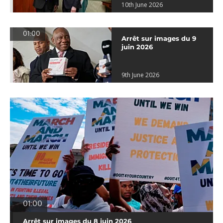
10th June 2026
01:00
Arrêt sur images du 9
juin 2026
9th June 2026
01:00
Arrêt sur images du 8 juin 2026