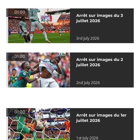
01:00
Arrêt sur images du 3
juillet 2026
3rd July 2026
01:00
Arrêt sur images du 2
juillet 2026
2nd July 2026
01:00
Arrêt sur images du 1er
juillet 2026
1st July 2026