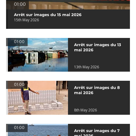
01:00
Arrêt sur images du 15 mai 2026
15th May 2026
01:00
Arrêt sur images du 13
mai 2026
13th May 2026
01:00
Arrêt sur images du 8
mai 2026
8th May 2026
01:00
Arrêt sur images du 7
mai 2026