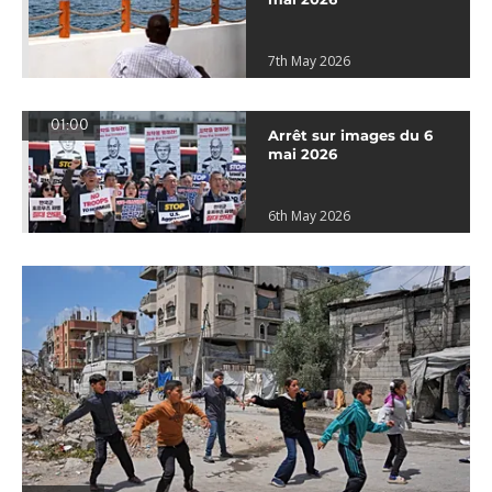
7th May 2026
01:00
Arrêt sur images du 6
mai 2026
6th May 2026