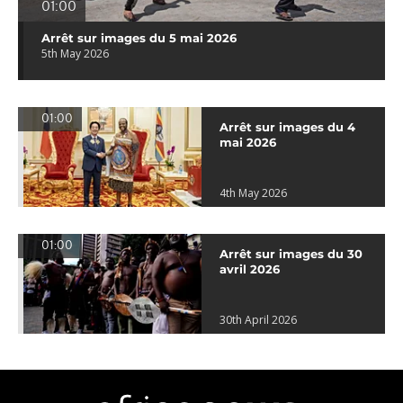
01:00
Arrêt sur images du 5 mai 2026
5th May 2026
01:00
Arrêt sur images du 4
mai 2026
4th May 2026
01:00
Arrêt sur images du 30
avril 2026
30th April 2026