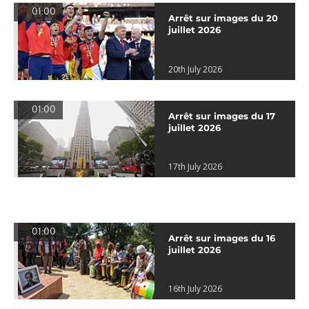
01:00
Arrêt sur images du 20
juillet 2026
20th July 2026
01:00
Arrêt sur images du 17
juillet 2026
17th July 2026
01:00
Arrêt sur images du 16
juillet 2026
16th July 2026