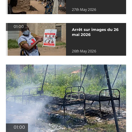
27th May 2026
01:00
Arrêt sur images du 26
mai 2026
26th May 2026
01:00