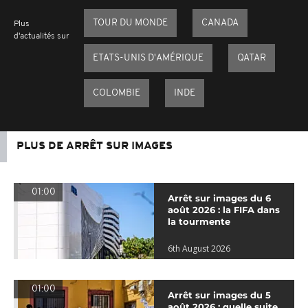
TOUR DU MONDE
CANADA
Plus
d'actualités sur
ETATS-UNIS D'AMÉRIQUE
QATAR
COLOMBIE
INDE
PLUS DE ARRÊT SUR IMAGES
01:00
Arrêt sur images du 6
août 2026 : la FIFA dans
la tourmente
6th August 2026
01:00
Arrêt sur images du 5
août 2026 : quelle suite