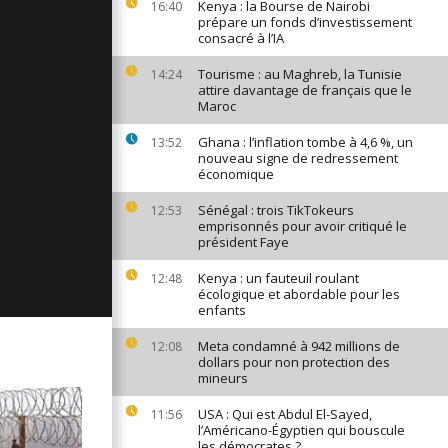
Kenya : la Bourse de Nairobi
16:40
ages du 8
prépare un fonds d’investissement
022
consacré à l’IA
Tourisme : au Maghreb, la Tunisie
14:24
attire davantage de français que le
Maroc
ages du 7
022
Ghana : l’inflation tombe à 4,6 %, un
13:52
nouveau signe de redressement
économique
ages du 6
Sénégal : trois TikTokeurs
12:53
022
emprisonnés pour avoir critiqué le
président Faye
Kenya : un fauteuil roulant
12:48
écologique et abordable pour les
enfants
Meta condamné à 942 millions de
12:08
dollars pour non protection des
mineurs
USA : Qui est Abdul El-Sayed,
11:56
l’Américano-Égyptien qui bouscule
les démocrates ?