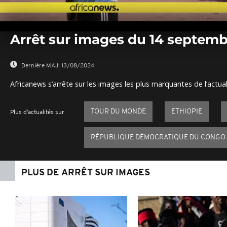
0
seconds
Arrêt sur images du 14 septemb
of
0
seconds
Volume
0%
Dernière MAJ:
13/08/2024
Africanews s’arrête sur les images les plus marquantes de l’actual
TOUR DU MONDE
ETHIOPIE
Plus d'actualités sur
RÉPUBLIQUE DÉMOCRATIQUE DU CONGO
PLUS DE ARRÊT SUR IMAGES