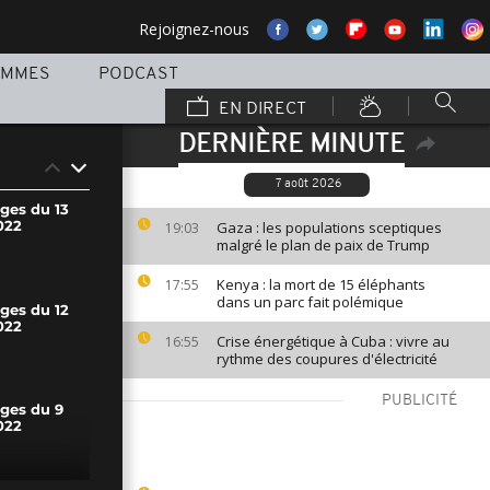
Rejoignez-nous
AMMES
PODCAST
EN DIRECT
DERNIÈRE MINUTE
7 août 2026
ges du 13
022
Gaza : les populations sceptiques
19:03
malgré le plan de paix de Trump
Kenya : la mort de 15 éléphants
17:55
dans un parc fait polémique
ges du 12
022
Crise énergétique à Cuba : vivre au
16:55
rythme des coupures d'électricité
PUBLICITÉ
ages du 9
022