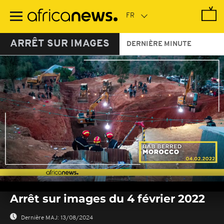
Passer
au
contenu
principal
ARRÊT SUR IMAGES
DERNIÈRE MINUTE
0
seconds
Arrêt sur images du 4 février 2022
of
0
seconds
Dernière MAJ:
13/08/2024