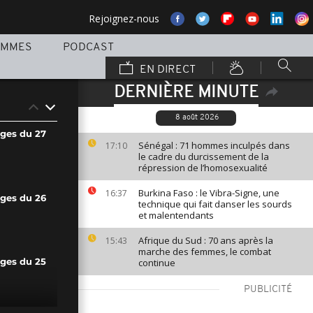
Rejoignez-nous
AMMES
PODCAST
EN DIRECT
DERNIÈRE MINUTE
8 août 2026
ages du 27
Sénégal : 71 hommes inculpés dans
17:10
le cadre du durcissement de la
répression de l’homosexualité
Burkina Faso : le Vibra-Signe, une
16:37
ages du 26
technique qui fait danser les sourds
et malentendants
Afrique du Sud : 70 ans après la
15:43
marche des femmes, le combat
continue
ages du 25
PUBLICITÉ