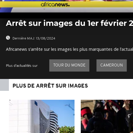
0
seconds
Arrêt sur images du 1er février 
of
0
seconds
Volume
0%
Dernière MAJ:
13/08/2024
Africanews s’arrête sur les images les plus marquantes de l’actual
TOUR DU MONDE
CAMEROUN
Plus d'actualités sur
PLUS DE ARRÊT SUR IMAGES