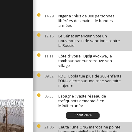
ges du 21
Nigeria : plus de 300 personnes
14:29
libérées des mains de bandes
armées
ages du 20
Le Sénat américain vote un
12:18
nouveau train de sanctions contre
la Russie
Côte d'Ivoire : Djidji Ayokwe, le
11:11
ges du 19
tambour parleur retrouve son
village
RDC : Ebola tue plus de 300 enfants,
09:52
l'ONU alerte sur une crise sanitaire
majeure
Espagne : vaste réseau de
08:33
trafiquants démantelé en
Méditerranée
7 août 2026
Ceuta : une ONG marocaine pointe
21:06
la responsabilité de Madrid et de