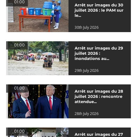
01:00
Arrêt sur images du 30
juillet 2026 : le PAM sur
le...
30th July 2026
01:00
Arrêt sur images du 29
juillet 2026 :
inondations au...
29th July 2026
01:00
Arrêt sur images du 28
juillet 2026 : rencontre
attendue...
28th July 2026
01:00
Arrêt sur images du 27