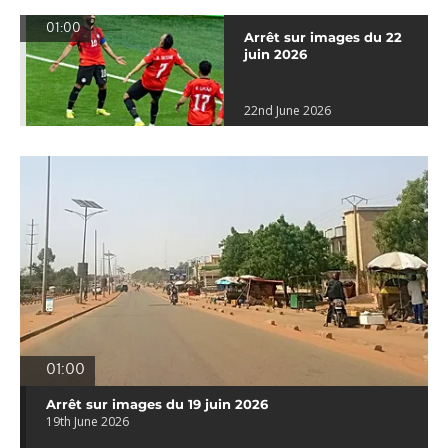
01:00
Arrêt sur images du 22
juin 2026
22nd June 2026
01:00
Arrêt sur images du 19 juin 2026
19th June 2026