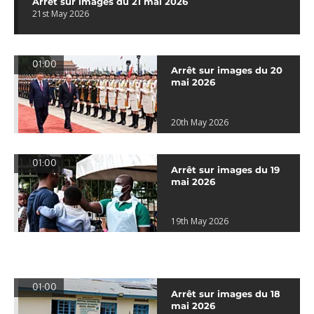
Arrêt sur images du 21 mai 2026
21st May 2026
01:00
Arrêt sur images du 20
mai 2026
20th May 2026
01:00
Arrêt sur images du 19
mai 2026
19th May 2026
01:00
Arrêt sur images du 18
mai 2026