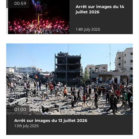
00:59
Arrêt sur images du 14
juillet 2026
14th July 2026
01:00
Arrêt sur images du 13 juillet 2026
13th July 2026