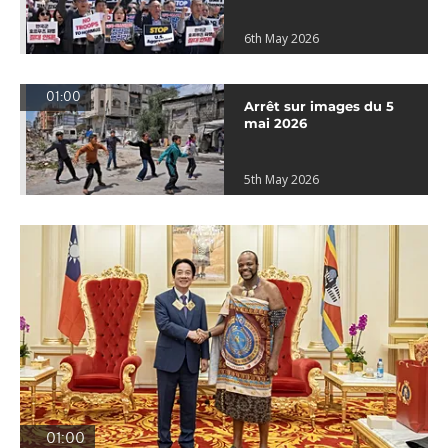
6th May 2026
01:00
Arrêt sur images du 5
mai 2026
5th May 2026
01:00