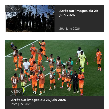
01:00
Arrêt sur images du 29
juin 2026
29th June 2026
01:00
Arrêt sur images du 26 juin 2026
26th June 2026