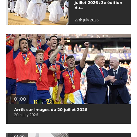
juillet 2026 : 3e édition
du...
27th July 2026
01:00
Arrêt sur images du 20 juillet 2026
20th July 2026