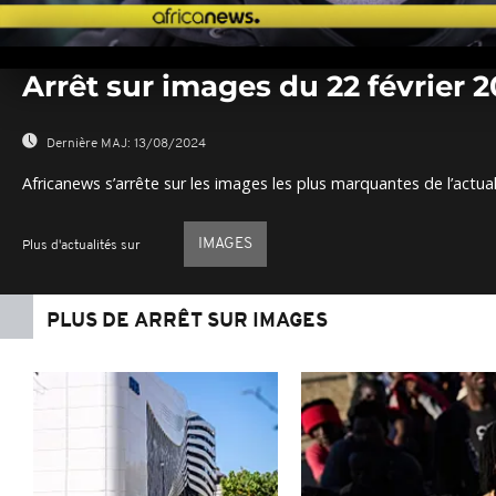
0
seconds
Arrêt sur images du 22 février 2
of
0
seconds
Volume
0%
Dernière MAJ:
13/08/2024
Africanews s’arrête sur les images les plus marquantes de l’actual
IMAGES
Plus d'actualités sur
PLUS DE ARRÊT SUR IMAGES