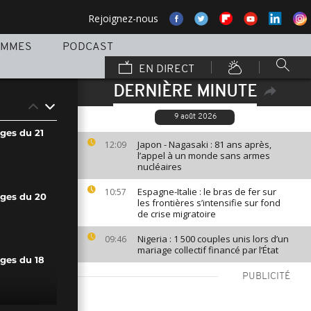
Rejoignez-nous
AMMES
PODCAST
EN DIRECT
DERNIÈRE MINUTE
9 août 2026
ges du 21
Japon - Nagasaki : 81 ans après,
12:09
l’appel à un monde sans armes
nucléaires
Espagne-Italie : le bras de fer sur
10:57
ages du 20
les frontières s’intensifie sur fond
de crise migratoire
Nigeria : 1 500 couples unis lors d’un
09:46
mariage collectif financé par l’État
ages du 18
PUBLICITÉ