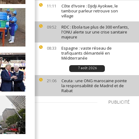
Côte d'Ivoire : Djidji Ayokwe, le
11:11
tambour parleur retrouve son
village
RDC : Ebola tue plus de 300 enfants,
09:52
l'ONU alerte sur une crise sanitaire
majeure
Espagne : vaste réseau de
08:33
trafiquants démantelé en
Méditerranée
7 août 2026
Ceuta : une ONG marocaine pointe
21:06
la responsabilité de Madrid et de
Rabat
PUBLICITÉ