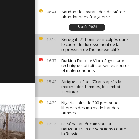
ges du 17
Soudan : les pyramides de Méroé
08:41
abandonnées à la guerre
8 août 2026
ges du 15
Sénégal : 71 hommes inculpés dans
17:10
le cadre du durcissement de la
répression de l’homosexualité
Burkina Faso : le Vibra-Signe, une
16:37
ges du 16
technique qui fait danser les sourds
et malentendants
Afrique du Sud : 70 ans après la
15:43
marche des femmes, le combat
continue
Nigeria : plus de 300 personnes
14:29
libérées des mains de bandes
armées
Le Sénat américain vote un
12:18
nouveau train de sanctions contre
la Russie