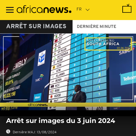
Passer
au
contenu
principal
ARRÊT SUR IMAGES
DERNIÈRE MINUTE
0
seconds
Arrêt sur images du 3 juin 2024
of
0
seconds
Dernière MAJ:
13/08/2024